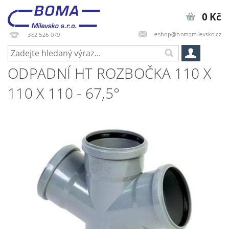
0 Kč
eshop@bomamilevsko.cz
382 526 079
ODPADNÍ HT ROZBOČKA 110 X
110 X 110 - 67,5°