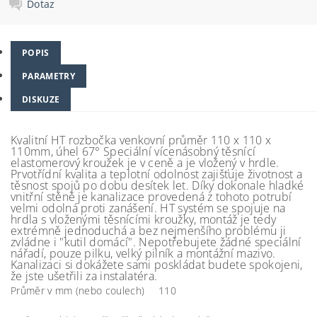
Dotaz
POPIS
PARAMETRY
DISKUZE
Kvalitní HT rozbočka venkovní průměr 110 x 110 x
110mm, úhel 67° Speciální vícenásobný těsnící
elastomerový kroužek je v ceně a je vložený v hrdle.
Prvotřídní kvalita a teplotní odolnost zajišťuje životnost a
těsnost spojů po dobu desítek let. Díky dokonale hladké
vnitřní stěně je kanalizace provedená z tohoto potrubí
velmi odolná proti zanášení. HT systém se spojuje na
hrdla s vloženými těsnícími kroužky, montáž je tedy
extrémně jednoduchá a bez nejmenšího problému ji
zvládne i "kutil domácí". Nepotřebujete žádné speciální
nářadí, pouze pilku, velký pilník a montážní mazivo.
Kanalizaci si dokážete sami poskládat budete spokojeni,
že jste ušetřili za instalatéra.
Průměr v mm (nebo coulech)
110