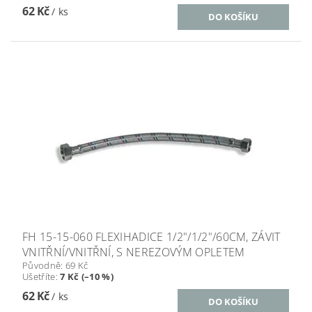
62 Kč
/ ks
FH 15-15-060 FLEXIHADICE 1/2"/1/2"/60CM, ZÁVIT
VNITŘNÍ/VNITŘNÍ, S NEREZOVÝM OPLETEM
Původně:
69 Kč
Ušetříte
:
7 Kč (–10 %)
62 Kč
/ ks