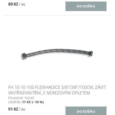
89 Kč
/ ks
FH 10-10-100 FLEXIHADICE 3/8"/3/8"/100CM, ZÁVIT
VNITŘNÍ/VNITŘNÍ, S NEREZOVÝM OPLETEM
Původně:
102 Kč
Ušetříte
:
11 Kč (–10 %)
91 Kč
/ ks