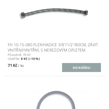
FH 10-15-080 FLEXIHADICE 3/8"/1/2"/80CM, ZÁVIT
VNITŘNÍ/VNITŘNÍ, S NEREZOVÝM OPLETEM
Původně:
79 Kč
Ušetříte
:
8 Kč (–10 %)
71 Kč
/ ks