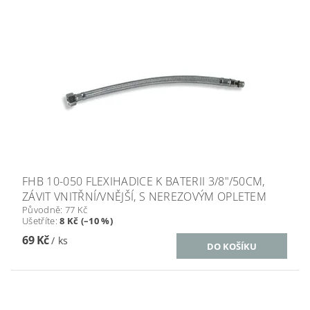
FHB 10-050 FLEXIHADICE K BATERII 3/8"/50CM,
ZÁVIT VNITŘNÍ/VNĚJŠÍ, S NEREZOVÝM OPLETEM
Původně:
77 Kč
Ušetříte
:
8 Kč (–10 %)
69 Kč
/ ks