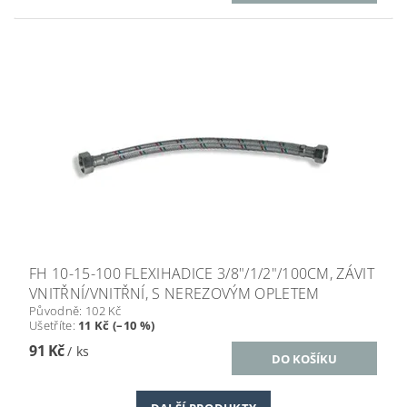
FH 10-15-100 FLEXIHADICE 3/8"/1/2"/100CM, ZÁVIT
VNITŘNÍ/VNITŘNÍ, S NEREZOVÝM OPLETEM
Původně:
102 Kč
Ušetříte
:
11 Kč (–10 %)
91 Kč
/ ks