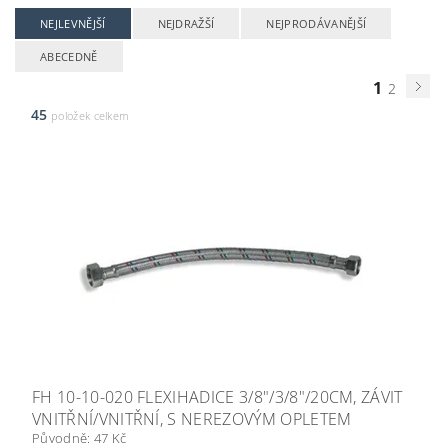
NEJLEVNĚJŠÍ
NEJDRAŽŠÍ
NEJPRODÁVANĚJŠÍ
ABECEDNĚ
1
2
45
položek celkem
FH 10-10-020 FLEXIHADICE 3/8"/3/8"/20CM, ZÁVIT
VNITŘNÍ/VNITŘNÍ, S NEREZOVÝM OPLETEM
Původně:
47 Kč