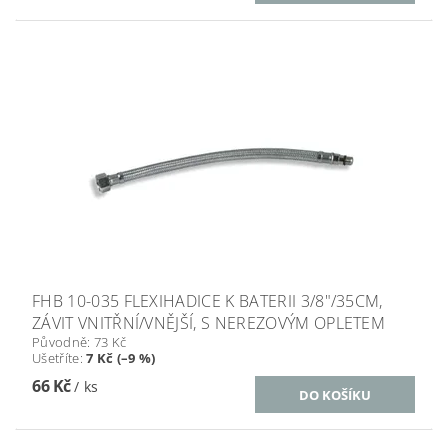
FHB 10-035 FLEXIHADICE K BATERII 3/8"/35CM,
ZÁVIT VNITŘNÍ/VNĚJŠÍ, S NEREZOVÝM OPLETEM
Původně:
73 Kč
Ušetříte
:
7 Kč (–9 %)
66 Kč
/ ks