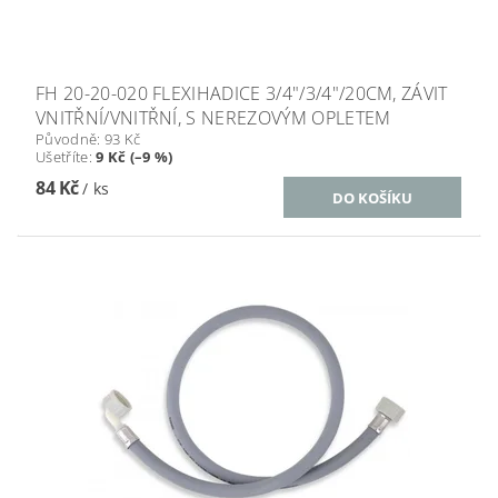
FH 20-20-020 FLEXIHADICE 3/4"/3/4"/20CM, ZÁVIT
VNITŘNÍ/VNITŘNÍ, S NEREZOVÝM OPLETEM
Původně:
93 Kč
Ušetříte
:
9 Kč (–9 %)
84 Kč
/ ks