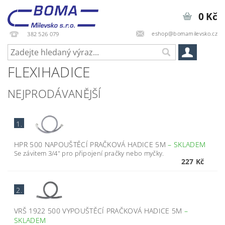
0 Kč
eshop@bomamilevsko.cz
382 526 079
FLEXIHADICE
NEJPRODÁVANĚJŠÍ
1.
HPR 500 NAPOUŠTĚCÍ PRAČKOVÁ HADICE 5M
–
SKLADEM
Se závitem 3/4" pro připojení pračky nebo myčky.
227 Kč
2.
VRŠ 1922 500 VYPOUŠTĚCÍ PRAČKOVÁ HADICE 5M
–
SKLADEM