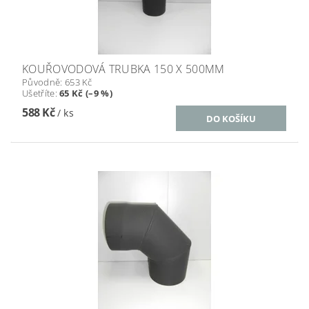
KOUŘOVODOVÁ TRUBKA 150 X 500MM
Původně:
653 Kč
Ušetříte
:
65 Kč (–9 %)
588 Kč
/ ks