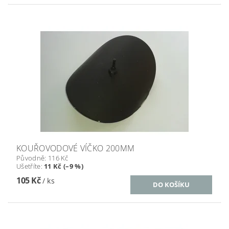
KOUŘOVODOVÉ VÍČKO 200MM
Původně:
116 Kč
Ušetříte
:
11 Kč (–9 %)
105 Kč
/ ks