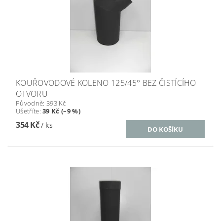
KOUŘOVODOVÉ KOLENO 125/45° BEZ ČISTÍCÍHO
OTVORU
Původně:
393 Kč
Ušetříte
:
39 Kč (–9 %)
354 Kč
/ ks