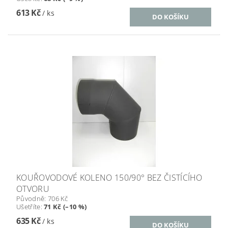
613 Kč
/ ks
KOUŘOVODOVÉ KOLENO 150/90° BEZ ČISTÍCÍHO
OTVORU
Původně:
706 Kč
Ušetříte
:
71 Kč (–10 %)
635 Kč
/ ks