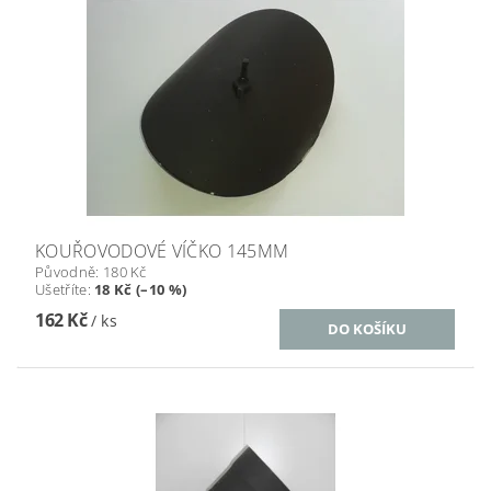
KOUŘOVODOVÉ VÍČKO 145MM
Původně:
180 Kč
Ušetříte
:
18 Kč (–10 %)
162 Kč
/ ks