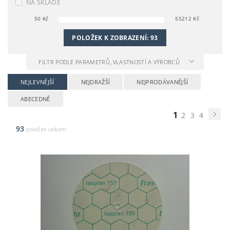
NA SKLADĚ
50
Kč
55212
Kč
POLOŽEK K ZOBRAZENÍ:
93
FILTR PODLE PARAMETRŮ, VLASTNOSTÍ A VÝROBCŮ
NEJLEVNĚJŠÍ
NEJDRAŽŠÍ
NEJPRODÁVANĚJŠÍ
ABECEDNĚ
1
2
3
4
93
položek celkem