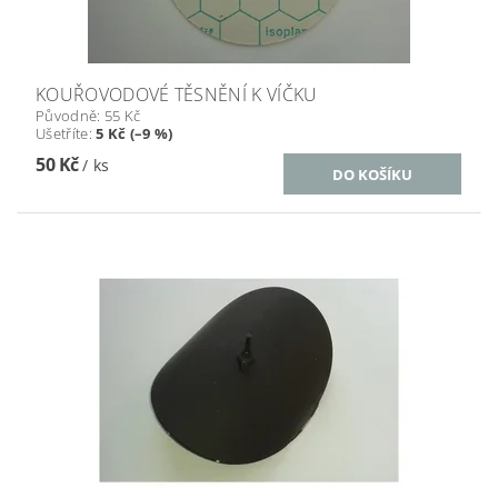
KOUŘOVODOVÉ TĚSNĚNÍ K VÍČKU
Původně:
55 Kč
Ušetříte
:
5 Kč (–9 %)
50 Kč
/ ks