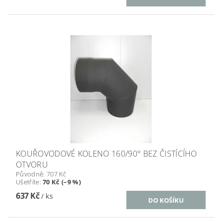
KOUŘOVODOVÉ KOLENO 160/90° BEZ ČISTÍCÍHO
OTVORU
Původně:
707 Kč
Ušetříte
:
70 Kč (–9 %)
637 Kč
/ ks