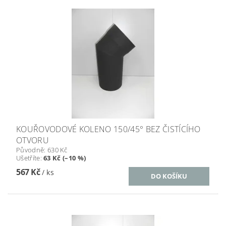
KOUŘOVODOVÉ KOLENO 150/45° BEZ ČISTÍCÍHO
OTVORU
Původně:
630 Kč
Ušetříte
:
63 Kč (–10 %)
567 Kč
/ ks