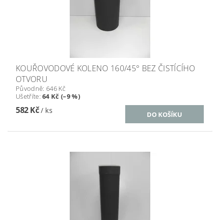
KOUŘOVODOVÉ KOLENO 160/45° BEZ ČISTÍCÍHO
OTVORU
Původně:
646 Kč
Ušetříte
:
64 Kč (–9 %)
582 Kč
/ ks