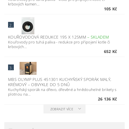
krbových kamen...
105 Kč
2.
KOUŘOVODOVÁ REDUKCE 195 X 125MM
–
SKLADEM
Kouřovody pro tuhá paliva - redukce pro připojení kotle či
krbových...
652 Kč
3.
MBS OLYMP PLUS 451301 KUCHYŇSKÝ SPORÁK MALÝ,
KRÉMOVÝ
–
OBVYKLE DO 5 DNŮ
Kuchyňský sporák na dřevo, dřevěné a hnědouhelné brikety s
plotnou na...
26 136 Kč
ZOBRAZIT VÍCE