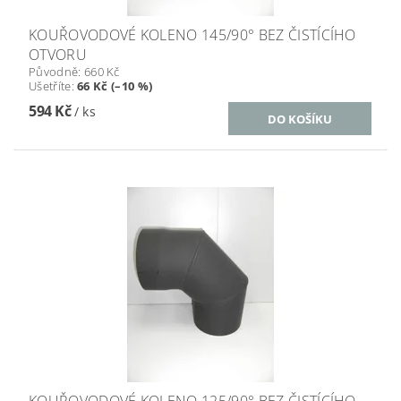
KOUŘOVODOVÉ KOLENO 145/90° BEZ ČISTÍCÍHO
OTVORU
Původně:
660 Kč
Ušetříte
:
66 Kč (–10 %)
594 Kč
/ ks