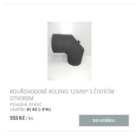
KOUŘOVODOVÉ KOLENO 125/90° S ČISTÍCÍM
OTVOREM
Původně:
614 Kč
Ušetříte
:
61 Kč (–9 %)
553 Kč
/ ks