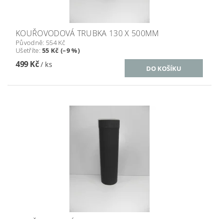
KOUŘOVODOVÁ TRUBKA 130 X 500MM
Původně:
554 Kč
Ušetříte
:
55 Kč (–9 %)
499 Kč
/ ks