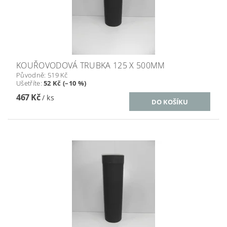
KOUŘOVODOVÁ TRUBKA 125 X 500MM
Původně:
519 Kč
Ušetříte
:
52 Kč (–10 %)
467 Kč
/ ks