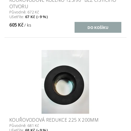
KOUŘOVODOVÉ KOLENO 125/90° BEZ ČISTÍCÍHO
OTVORU
Původně:
672 Kč
Ušetříte
:
67 Kč (–9 %)
605 Kč
/ ks
KOUŘOVODOVÁ REDUKCE 225 X 200MM
Původně:
681 Kč
Ušetříte
:
68 Kč (–9 %)