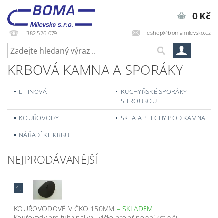
0 Kč
eshop@bomamilevsko.cz
382 526 079
KRBOVÁ KAMNA A SPORÁKY
LITINOVÁ
KUCHYŇSKÉ SPORÁKY
S TROUBOU
KOUŘOVODY
SKLA A PLECHY POD KAMNA
NÁŘADÍ KE KRBU
NEJPRODÁVANĚJŠÍ
1.
KOUŘOVODOVÉ VÍČKO 150MM
–
SKLADEM
Kouřovody pro tuhá paliva - víčko pro připojení kotle či