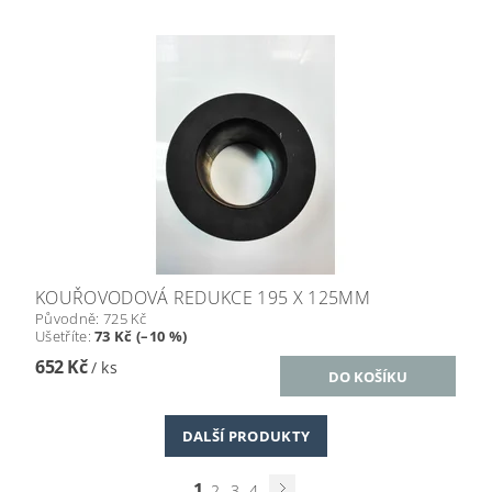
KOUŘOVODOVÁ REDUKCE 195 X 125MM
Původně:
725 Kč
Ušetříte
:
73 Kč (–10 %)
652 Kč
/ ks
DALŠÍ PRODUKTY
1
2
3
4