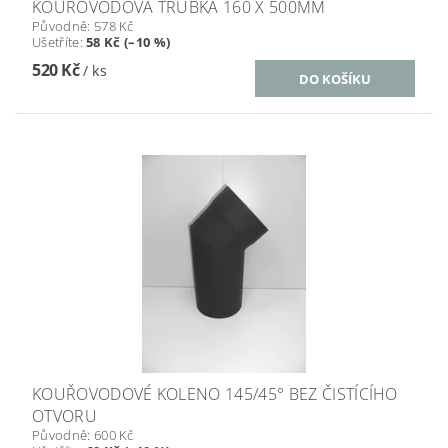
KOUŘOVODOVÁ TRUBKA 160 X 500MM
Původně:
578 Kč
Ušetříte
:
58 Kč (–10 %)
520 Kč
/ ks
KOUŘOVODOVÉ KOLENO 145/45° BEZ ČISTÍCÍHO
OTVORU
Původně:
600 Kč