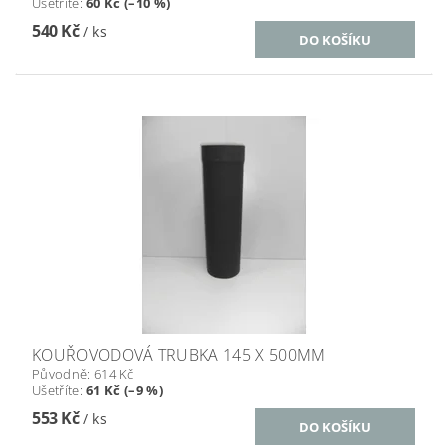
Ušetříte
:
60 Kč (–10 %)
540 Kč
/ ks
KOUŘOVODOVÁ TRUBKA 145 X 500MM
Původně:
614 Kč
Ušetříte
:
61 Kč (–9 %)
553 Kč
/ ks