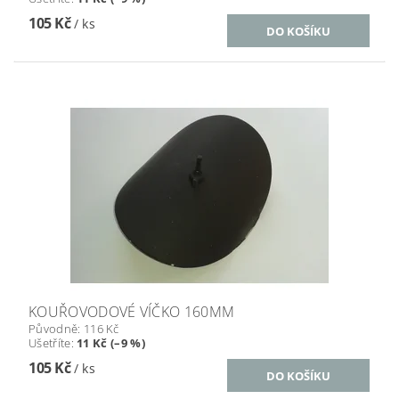
105 Kč
/ ks
KOUŘOVODOVÉ VÍČKO 160MM
Původně:
116 Kč
Ušetříte
:
11 Kč (–9 %)
105 Kč
/ ks