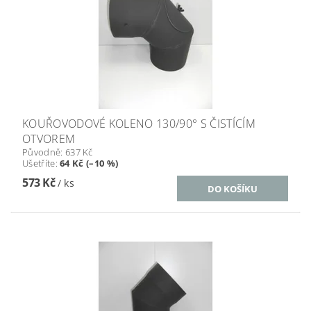
KOUŘOVODOVÉ KOLENO 130/90° S ČISTÍCÍM
OTVOREM
Původně:
637 Kč
Ušetříte
:
64 Kč (–10 %)
573 Kč
/ ks