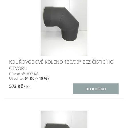
KOUŘOVODOVÉ KOLENO 130/90° BEZ ČISTÍCÍHO
OTVORU
Původně:
637 Kč
Ušetříte
:
64 Kč (–10 %)
573 Kč
/ ks