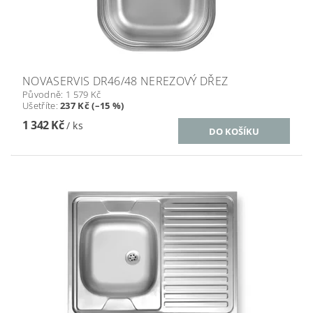
NOVASERVIS DR46/48 NEREZOVÝ DŘEZ
Původně:
1 579 Kč
Ušetříte
:
237 Kč (–15 %)
1 342 Kč
/ ks