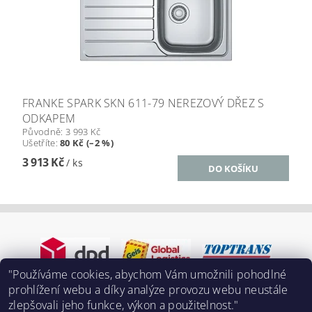
FRANKE SPARK SKN 611-79 NEREZOVÝ DŘEZ S
ODKAPEM
Původně:
3 993 Kč
Ušetříte
:
80 Kč (–2 %)
3 913 Kč
/ ks
"Používáme cookies, abychom Vám umožnili pohodlné
prohlížení webu a díky analýze provozu webu neustále
zlepšovali jeho funkce, výkon a použitelnost."