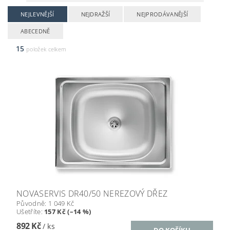
NEJLEVNĚJŠÍ
NEJDRAŽŠÍ
NEJPRODÁVANĚJŠÍ
ABECEDNĚ
15
položek celkem
NOVASERVIS DR40/50 NEREZOVÝ DŘEZ
Původně:
1 049 Kč
Ušetříte
:
157 Kč (–14 %)
892 Kč
/ ks