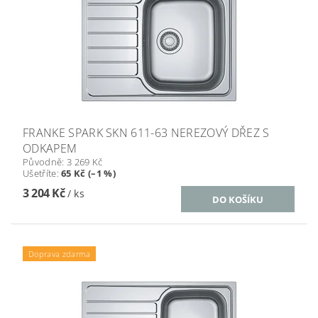
FRANKE SPARK SKN 611-63 NEREZOVÝ DŘEZ S
ODKAPEM
Původně:
3 269 Kč
Ušetříte
:
65 Kč (–1 %)
3 204 Kč
/ ks
Doprava zdarma