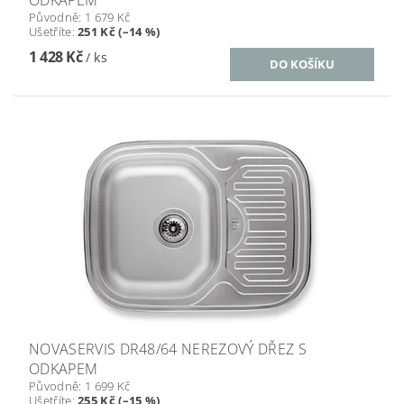
Původně:
1 679 Kč
Ušetříte
:
251 Kč (–14 %)
1 428 Kč
/ ks
NOVASERVIS DR48/64 NEREZOVÝ DŘEZ S
ODKAPEM
Původně:
1 699 Kč
Ušetříte
:
255 Kč (–15 %)