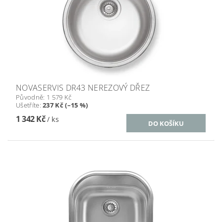
NOVASERVIS DR43 NEREZOVÝ DŘEZ
Původně:
1 579 Kč
Ušetříte
:
237 Kč (–15 %)
1 342 Kč
/ ks