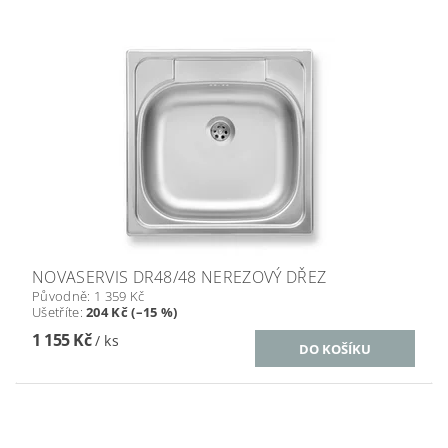
NOVASERVIS DR48/48 NEREZOVÝ DŘEZ
Původně:
1 359 Kč
Ušetříte
:
204 Kč (–15 %)
1 155 Kč
/ ks