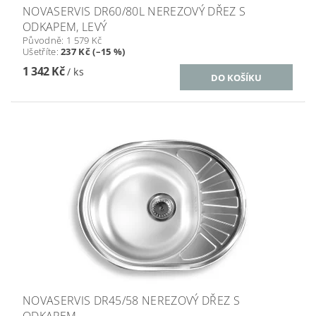
NOVASERVIS DR60/80L NEREZOVÝ DŘEZ S
ODKAPEM, LEVÝ
Původně:
1 579 Kč
Ušetříte
:
237 Kč (–15 %)
1 342 Kč
/ ks
NOVASERVIS DR45/58 NEREZOVÝ DŘEZ S
ODKAPEM