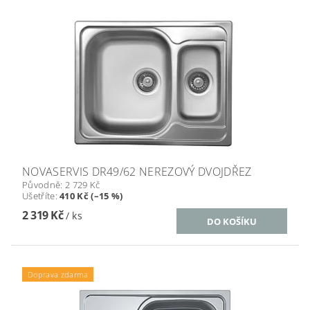
NOVASERVIS DR49/62 NEREZOVÝ DVOJDŘEZ
Původně:
2 729 Kč
Ušetříte
:
410 Kč (–15 %)
2 319 Kč
/ ks
Doprava zdarma