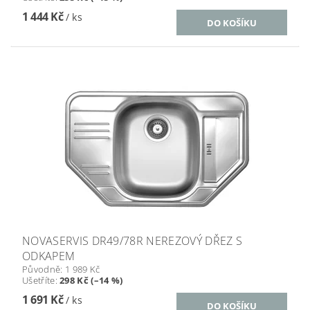
1 444 Kč
/ ks
NOVASERVIS DR49/78R NEREZOVÝ DŘEZ S
ODKAPEM
Původně:
1 989 Kč
Ušetříte
:
298 Kč (–14 %)
1 691 Kč
/ ks