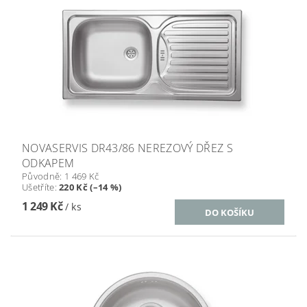
NOVASERVIS DR43/86 NEREZOVÝ DŘEZ S
ODKAPEM
Původně:
1 469 Kč
Ušetříte
:
220 Kč (–14 %)
1 249 Kč
/ ks