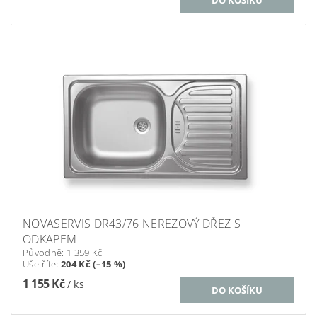
NOVASERVIS DR43/76 NEREZOVÝ DŘEZ S
ODKAPEM
Původně:
1 359 Kč
Ušetříte
:
204 Kč (–15 %)
1 155 Kč
/ ks