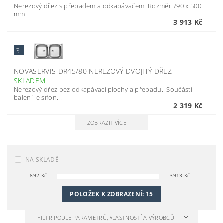
Nerezový dřez s přepadem a odkapávačem. Rozměr 790 x 500
mm.
3 913 Kč
3.
NOVASERVIS DR45/80 NEREZOVÝ DVOJITÝ DŘEZ
–
SKLADEM
Nerezový dřez bez odkapávací plochy a přepadu.. Součástí
balení je sifon...
2 319 Kč
ZOBRAZIT VÍCE
NA SKLADĚ
892
Kč
3913
Kč
POLOŽEK K ZOBRAZENÍ:
15
FILTR PODLE PARAMETRŮ, VLASTNOSTÍ A VÝROBCŮ