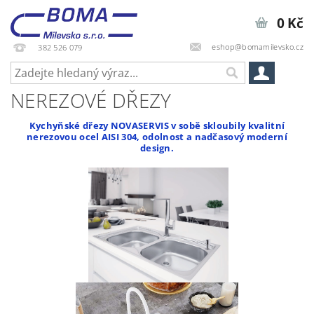
0 Kč
eshop@bomamilevsko.cz
382 526 079
NEREZOVÉ DŘEZY
Kychyňské dřezy NOVASERVIS v sobě skloubily kvalitní
nerezovou ocel AISI 304, odolnost a nadčasový moderní
design.