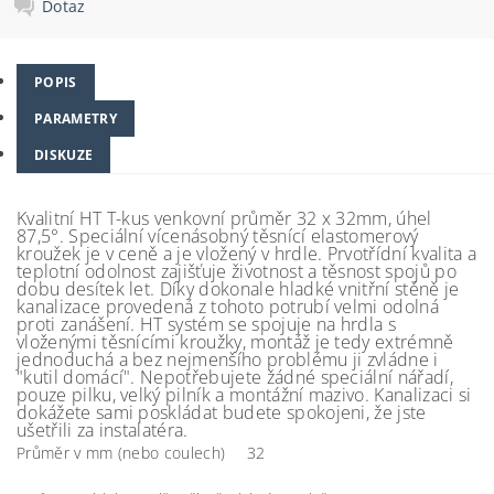
Dotaz
POPIS
PARAMETRY
DISKUZE
Kvalitní HT T-kus venkovní průměr 32 x 32mm, úhel
87,5°. Speciální vícenásobný těsnící elastomerový
kroužek je v ceně a je vložený v hrdle. Prvotřídní kvalita a
teplotní odolnost zajišťuje životnost a těsnost spojů po
dobu desítek let. Díky dokonale hladké vnitřní stěně je
kanalizace provedená z tohoto potrubí velmi odolná
proti zanášení. HT systém se spojuje na hrdla s
vloženými těsnícími kroužky, montáž je tedy extrémně
jednoduchá a bez nejmenšího problému ji zvládne i
"kutil domácí". Nepotřebujete žádné speciální nářadí,
pouze pilku, velký pilník a montážní mazivo. Kanalizaci si
dokážete sami poskládat budete spokojeni, že jste
ušetřili za instalatéra.
Průměr v mm (nebo coulech)
32