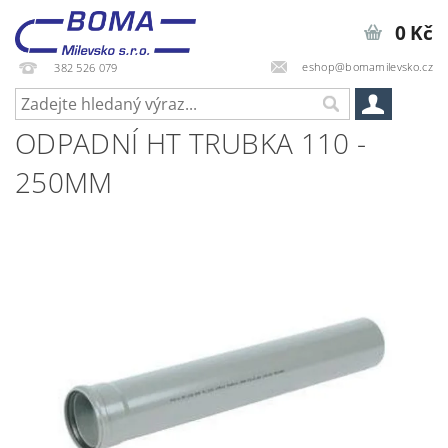
0 Kč
eshop@bomamilevsko.cz
382 526 079
ODPADNÍ HT TRUBKA 110 -
250MM