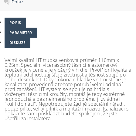
Dotaz
POPIS
PARAMETRY
DISKUZE
Velmi kvalitní HT trubka venkovní průměr 110mm x
0,25m. Speciální vícenásobný těsnící elastomerový
kroužek je v ceně a je vložený v hrdle. Prvotřídní kvalita a
teplotní odolnost zajišťuje životnost a těsnost spojů po
dobu desítek let. Díky dokonale hladké vnitřní stěně je
kanalizace provedená z tohoto potrubí velmi odolná
proti zanášení. HT systém se spojuje na hrdla s
vloženými těsnícími kroužky, montáž je tedy extrémně
jednoduchá a bez nejmenšího problému ji zvládne i
"kutil domácí". Nepotřebujete žádné speciální nářadí,
pouze pilku, velký pilník a montážní mazivo. Kanalizaci si
dokážete sami poskládat budete spokojeni, že jste
ušetřili za instalatéra.