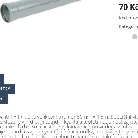
70 K
Kód pro
Kategori
ETRY
ZE
valitní HT trubka venkovní průměr 50mm x 1,5m. Speciální ví
e vložený v hrdle. Prvotřídní kvalita a teplotní odolnost zajišť
konale hladké vnitřní stěně je kanalizace provedená z tohoto
uje na hrdla s vloženými těsnícími kroužky, montáž je tedy
ne i "kutil domácí". Nepotřebujete žádné speciální nářadí, pou