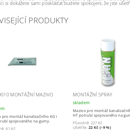
ci si dokážete sami poskládat budete spokojeni, že jste ušetřil
VISEJÍCÍ PRODUKTY
9010 MONTÁŽNÍ MAZIVO
MONTÁŽNÍ SPRAY
skladem
dem
Mazivo pro montáž kanalizační
HT potrubí spojovaného na gu
 pro montáž kanalizačního KG i
rubí spojovaného na gumy.
Původně:
227 Kč
Ušetříte
:
22 Kč (–9 %)
ně:
61 Kč