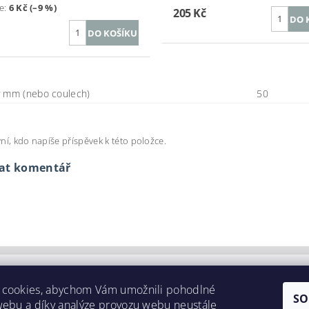
te
:
6 Kč (–9 %)
205 Kč
 mm (nebo coulech)
50
ní, kdo napíše příspěvek k této položce.
dat komentář
 cookies, abychom Vám umožnili pohodlné
SO
webu a díky analýze provozu webu neustále