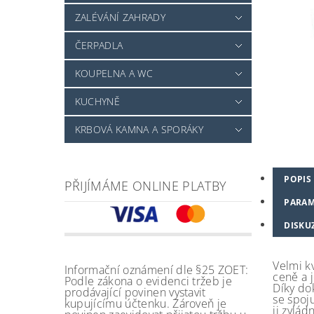
ZALÉVÁNÍ ZAHRADY
ČERPADLA
KOUPELNA A WC
KUCHYNĚ
KRBOVÁ KAMNA A SPORÁKY
POPIS
PŘIJÍMÁME ONLINE PLATBY
PARAM
DISKU
Velmi k
Informační oznámení dle §25 ZOET:
ceně a j
Podle zákona o evidenci tržeb je
Díky do
prodávající povinen vystavit
se spoj
kupujícímu účtenku. Zároveň je
ji zvlád