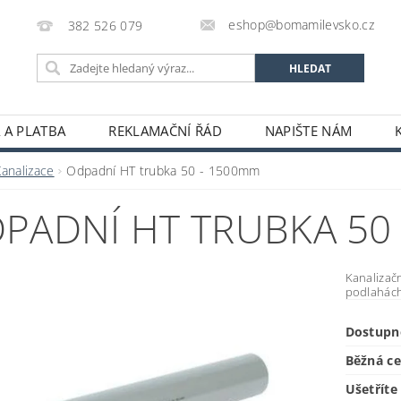
eshop@bomamilevsko.cz
382 526 079
 A PLATBA
REKLAMAČNÍ ŘÁD
NAPIŠTE NÁM
Kanalizace
Odpadní HT trubka 50 - 1500mm
PADNÍ HT TRUBKA 50
Kanalizačn
podlahách
Dostupn
Běžná c
Ušetříte