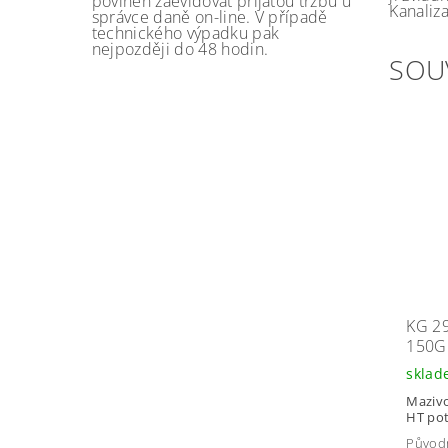
povinen zaevidovat přijatou tržbu u
Kanaliza
správce daně on-line. V případě
technického výpadku pak
nejpozději do 48 hodin.
SOU
KG 2
150G
skla
Mazivo
HT pot
Původ