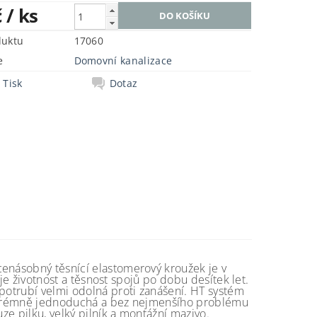
č
/ ks
duktu
17060
e
Domovní kanalizace
Tisk
Dotaz
cenásobný těsnící elastomerový kroužek je v
uje životnost a těsnost spojů po dobu desítek let.
 potrubí velmi odolná proti zanášení. HT systém
 extrémně jednoduchá a bez nejmenšího problému
ze pilku, velký pilník a montážní mazivo.