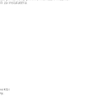
i za instalatéra.
ho KG i
my.