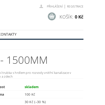
|
PŘIHLÁŠENÍ
REGISTRACE
KOŠÍK:
0 Kč
KONTAKTY
 - 1500MM
í trubka s hrdlem pro rozvody vnitřní kanalizace v
 a zdech
ost
skladem
ena
100 Kč
30 Kč
(–30 %)