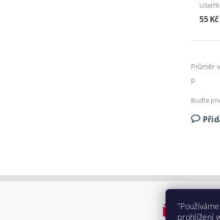
Ušetří
55 Kč
Průměr v
p
Buďte prv
Při
"Používáme
prohlížení 