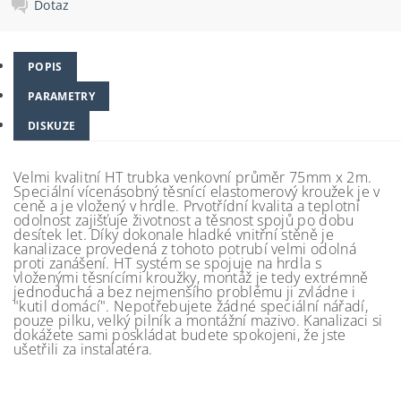
Dotaz
POPIS
PARAMETRY
DISKUZE
Velmi kvalitní HT trubka venkovní průměr 75mm x 2m.
Speciální vícenásobný těsnící elastomerový kroužek je v
ceně a je vložený v hrdle. Prvotřídní kvalita a teplotní
odolnost zajišťuje životnost a těsnost spojů po dobu
desítek let. Díky dokonale hladké vnitřní stěně je
kanalizace provedená z tohoto potrubí velmi odolná
proti zanášení. HT systém se spojuje na hrdla s
vloženými těsnícími kroužky, montáž je tedy extrémně
jednoduchá a bez nejmenšího problému ji zvládne i
"kutil domácí". Nepotřebujete žádné speciální nářadí,
pouze pilku, velký pilník a montážní mazivo. Kanalizaci si
dokážete sami poskládat budete spokojeni, že jste
ušetřili za instalatéra.