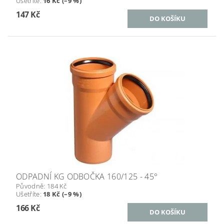
Ušetříte
:
16 Kč (–9 %)
147 Kč
ODPADNÍ KG ODBOČKA 160/125 - 45°
Původně:
184 Kč
Ušetříte
:
18 Kč (–9 %)
166 Kč