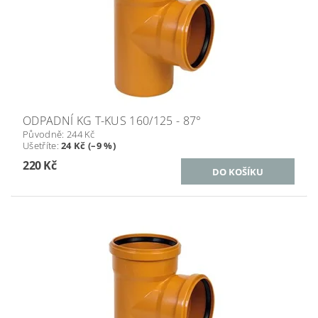
ODPADNÍ KG T-KUS 160/125 - 87°
Původně:
244 Kč
Ušetříte
:
24 Kč (–9 %)
220 Kč