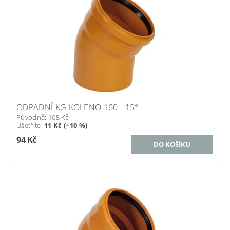
ODPADNÍ KG KOLENO 160 - 15°
Původně:
105 Kč
Ušetříte
:
11 Kč (–10 %)
94 Kč