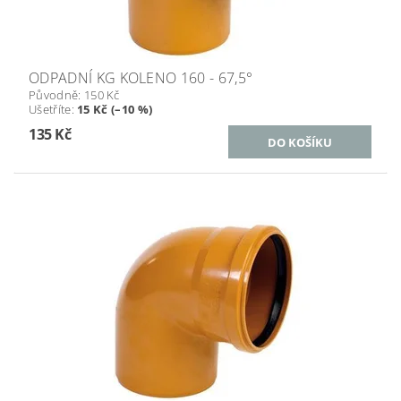
ODPADNÍ KG KOLENO 160 - 67,5°
Původně:
150 Kč
Ušetříte
:
15 Kč (–10 %)
135 Kč