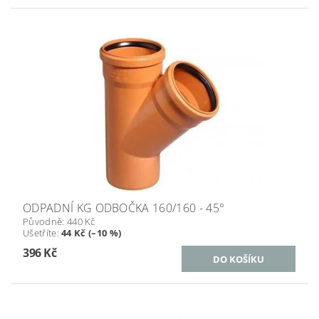
ODPADNÍ KG ODBOČKA 160/160 - 45°
Původně:
440 Kč
Ušetříte
:
44 Kč (–10 %)
396 Kč