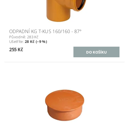
ODPADNÍ KG T-KUS 160/160 - 87°
Původně:
283 Kč
Ušetříte
:
28 Kč (–9 %)
255 Kč