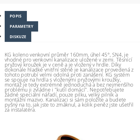
POPIS
PARAMETRY
DISKUZE
KG koleno venkovní průměr 160mm, úhel 45°, SN4, je
vhodné pro venkovní kanalizace uložené v zemi. Těsnící
pryžový kroužek je v ceně a je vložený v hrdle. Díky
dokonale hladké vnitřní stěně je kanalizace provedená z
tohoto potrubí velmi odolná proti zanášení. KG systém
se spojuje na hrdla s vloženými pryžovými kroužky,
montáž je tedy extrémně jednoduchá a bez nejmenšího
problému ji zvládne i "kutil domácí". Nepotřebujete
žádné speciální nářadí, pouze pilku, velký pilník a
montážní mazivo. Kanalizaci si sám položíte a budete
pyšný na to, jak jste to zmáknul, a kolik peněz jste ušetřil
za instalatéra.