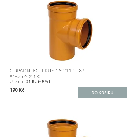
ODPADNÍ KG T-KUS 160/110 - 87°
Původně:
211 Kč
Ušetříte
:
21 Kč (–9 %)
190 Kč