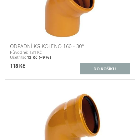
ODPADNÍ KG KOLENO 160 - 30°
Původně:
131 Kč
Ušetříte
:
13 Kč (–9 %)
118 Kč