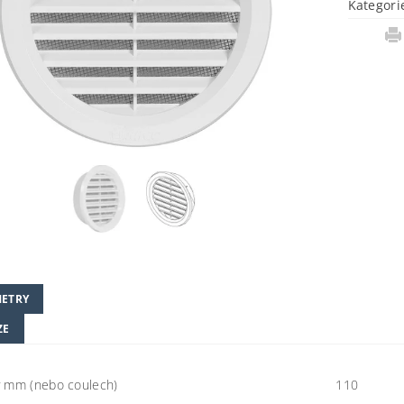
Kategori
ETRY
ZE
 mm (nebo coulech)
110