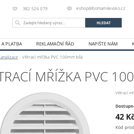
eshop@bomamilevsko.cz
382 526 079
 A PLATBA
REKLAMAČNÍ ŘÁD
NAPIŠTE NÁM
Kanalizace
Větrací mřížka PVC 100mm bílá
TRACÍ MŘÍŽKA PVC 10
Větrací m
Dostupn
42 K
Kód pro