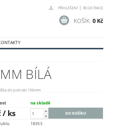
|
PŘIHLÁŠENÍ
REGISTRACE
KOŠÍK:
0 Kč
KONTAKTY
0MM BÍLÁ
řížka do potrubí 100mm
ost
na skladě
č
/ ks
duktu
18353