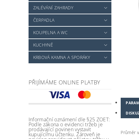
ZALÉVÁNÍ ZAHRADY
ČERPADLA
KOUPELNA A WC
KUCHYNĚ
KRBOVÁ KAMNA A SPORÁKY
PŘIJÍMÁME ONLINE PLATBY
PARAM
DISKU
Informační oznámení dle §25 ZOET:
Podle zákona o evidenci tržeb je
prodávající povinen vystavit
Průměr v
kupujícímu účtenku. Zároveň je