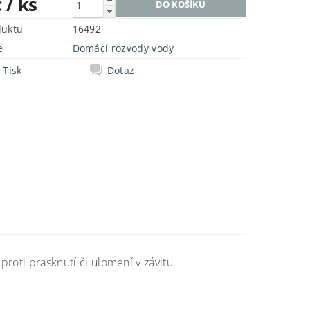
č
/ ks
duktu
16492
e
Domácí rozvody vody
Tisk
Dotaz
proti prasknutí či ulomení v závitu.