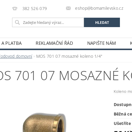
eshop@bomamilevsko.cz
382 526 079
 A PLATBA
REKLAMAČNÍ ŘÁD
NAPIŠTE NÁM
Vodovod domovní
MOS 701 07 mosazné koleno 1/4"
S 701 07 MOSAZNÉ K
Koleno mos
Dostupn
Běžná c
Ušetříte