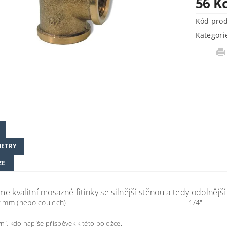
56 K
Kód pro
Kategori
ETRY
ZE
 kvalitní mosazné fitinky se silnější stěnou a tedy odolnější 
 mm (nebo coulech)
1/4"
ní, kdo napíše příspěvek k této položce.