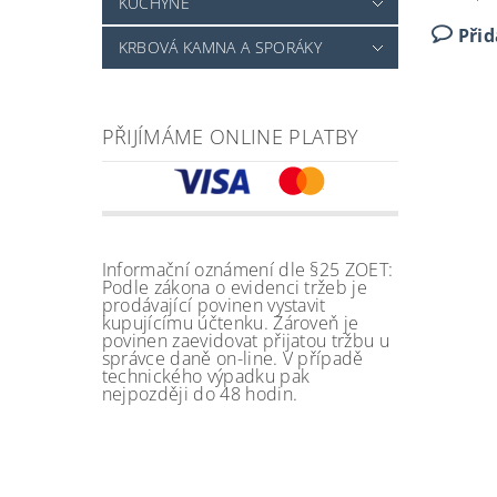
KUCHYNĚ
Při
KRBOVÁ KAMNA A SPORÁKY
PŘIJÍMÁME ONLINE PLATBY
Informační oznámení dle §25 ZOET:
Podle zákona o evidenci tržeb je
prodávající povinen vystavit
kupujícímu účtenku. Zároveň je
povinen zaevidovat přijatou tržbu u
správce daně on-line. V případě
technického výpadku pak
nejpozději do 48 hodin.