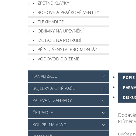
ZPĚTNÉ KLAPKY
ROHOVÉ A PRAČKOVÉ VENTILY
FLEXIHADICE
OBJÍMKY NA UPEVNĚNÍ
IZOLACE NA POTRUBÍ
PŘÍSLUŠENSTVÍ PRO MONTÁŽ
VODOVOD DO ZEMĚ
KANALIZACE
POPIS
PARAM
BOJLERY A OHŘÍVAČE
DISKU
ZALÉVÁNÍ ZAHRADY
ČERPADLA
Dodáváme
Průměr v
KOUPELNA A WC
Buďte prv