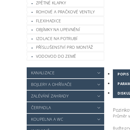
ZPĚTNÉ KLAPKY
ROHOVÉ A PRAČKOVÉ VENTILY
FLEXIHADICE
OBJÍMKY NA UPEVNĚNÍ
IZOLACE NA POTRUBÍ
PŘÍSLUŠENSTVÍ PRO MONTÁŽ
VODOVOD DO ZEMĚ
KANALIZACE
POPIS
PARAM
BOJLERY A OHŘÍVAČE
DISKU
ZALÉVÁNÍ ZAHRADY
ČERPADLA
Pozinko
Průměr v
KOUPELNA A WC
Buďte prv