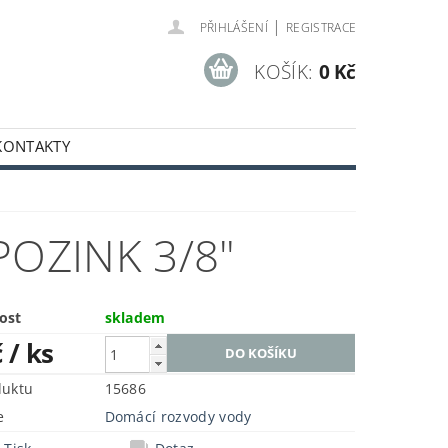
|
PŘIHLÁŠENÍ
REGISTRACE
KOŠÍK:
0 Kč
KONTAKTY
POZINK 3/8"
ost
skladem
č
/ ks
duktu
15686
e
Domácí rozvody vody