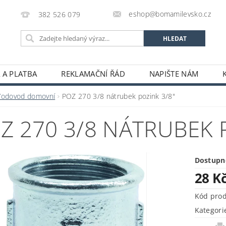
eshop@bomamilevsko.cz
382 526 079
 A PLATBA
REKLAMAČNÍ ŘÁD
NAPIŠTE NÁM
Vodovod domovní
POZ 270 3/8 nátrubek pozink 3/8"
Z 270 3/8 NÁTRUBEK 
Dostupn
28 K
Kód pro
Kategori