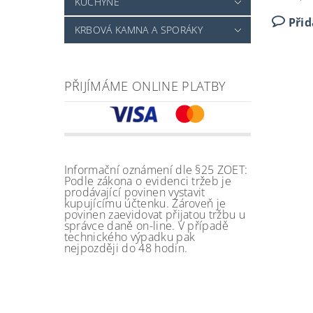
KUCHYNĚ
Při
KRBOVÁ KAMNA A SPORÁKY
PŘIJÍMÁME ONLINE PLATBY
Informační oznámení dle §25 ZOET:
Podle zákona o evidenci tržeb je
prodávající povinen vystavit
kupujícímu účtenku. Zároveň je
povinen zaevidovat přijatou tržbu u
správce daně on-line. V případě
technického výpadku pak
nejpozději do 48 hodin.