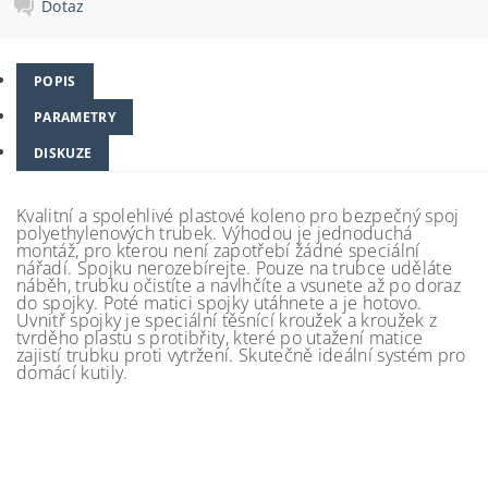
Dotaz
POPIS
PARAMETRY
DISKUZE
Kvalitní a spolehlivé plastové koleno pro bezpečný spoj
polyethylenových trubek. Výhodou je jednoduchá
montáž, pro kterou není zapotřebí žádné speciální
nářadí. Spojku nerozebírejte. Pouze na trubce uděláte
náběh, trubku očistíte a navlhčíte a vsunete až po doraz
do spojky. Poté matici spojky utáhnete a je hotovo.
Uvnitř spojky je speciální těsnící kroužek a kroužek z
tvrděho plastu s protibřity, které po utažení matice
zajistí trubku proti vytržení. Skutečně ideální systém pro
domácí kutily.