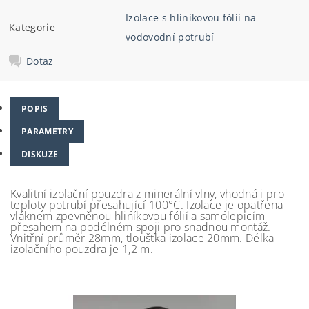
Izolace s hliníkovou fólií na
Kategorie
vodovodní potrubí
Dotaz
POPIS
PARAMETRY
DISKUZE
Kvalitní izolační pouzdra z minerální vlny, vhodná i pro
teploty potrubí přesahující 100°C. Izolace je opatřena
vláknem zpevněnou hliníkovou fólií a samolepícím
přesahem na podélném spoji pro snadnou montáž.
Vnitřní průměr 28mm, tloušťka izolace 20mm. Délka
izolačního pouzdra je 1,2 m.