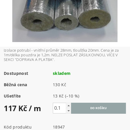
Izolace potrubí - vnitřní průměr 28mm, tloušťka 20mm. Cena je za
1m/délka pouzdra je 1,2m. NELZE POSLAT ZÁSILKOVNOU, VÍCE V
SEKCI "DOPRAVA A PLATBA".
Dostupnost
skladem
Běžná cena
130 Kč
Ušetříte
13 Kč
(–10 %)
117 Kč
/ m
Kód produktu
18947