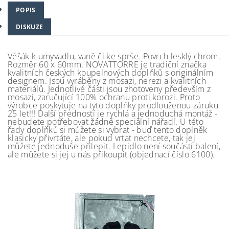
POPIS
DISKUZE
Věšák k umyvadlu, vaně či ke sprše. Povrch lesklý chrom.
Rozměr 60 x 60mm. NOVATTORRE je tradiční značka
kvalitních českých koupelnových doplňků s originálním
designem. Jsou vyráběny z mosazi, nerezi a kvalitních
materiálů. Jednotlivé části jsou zhotoveny především z
mosazi, zaručující 100% ochranu proti korozi. Proto
výrobce poskytuje na tyto doplňky prodlouženou záruku
25 let!!! Další předností je rychlá a jednoduchá montáž -
nebudete potřebovat žádné speciální nářadí. U této
řady doplňků si můžete si vybrat - buď tento doplněk
klasicky přivrtáte, ale pokud vrtat nechcete, tak jej
můžete jednoduše přilepit. Lepidlo není součástí balení,
ale můžete si jej u nás přikoupit (objednací číslo 6100).