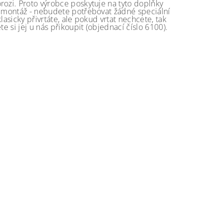
rozi. Proto výrobce poskytuje na tyto doplňky
á montáž - nebudete potřebovat žádné speciální
asicky přivrtáte, ale pokud vrtat nechcete, tak
e si jej u nás přikoupit (objednací číslo 6100).