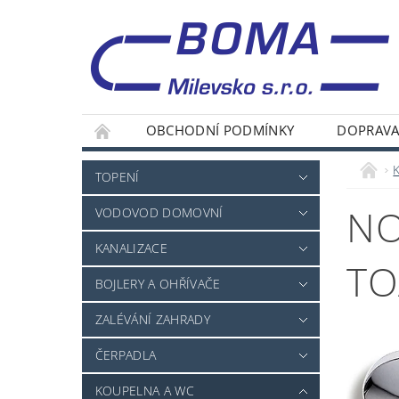
OBCHODNÍ PODMÍNKY
DOPRAVA
TOPENÍ
NO
VODOVOD DOMOVNÍ
KANALIZACE
TO
BOJLERY A OHŘÍVAČE
ZALÉVÁNÍ ZAHRADY
ČERPADLA
KOUPELNA A WC