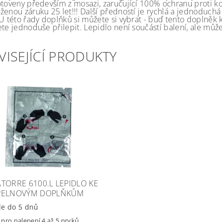
otoveny především z mosazi, zaručující 100% ochranu proti ko
ženou záruku 25 let!!! Další předností je rychlá a jednoduch
U této řady doplňků si můžete si vybrat - buď tento doplněk kl
te jednoduše přilepit. Lepidlo není součástí balení, ale můžet
VISEJÍCÍ PRODUKTY
TORRE 6100.L LEPIDLO KE
PELNOVÝM DOPLŇKŮM
le do 5 dnů
pro nalepení 4 až 5 prvků.