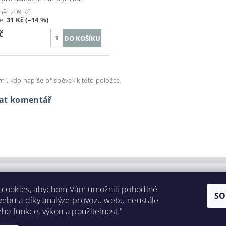
ně:
209 Kč
te
:
31 Kč (–14 %)
č
ní, kdo napíše příspěvek k této položce.
dat komentář
 cookies, abychom Vám umožnili pohodlné
SO
webu a díky analýze provozu webu neustále
eho funkce, výkon a použitelnost."