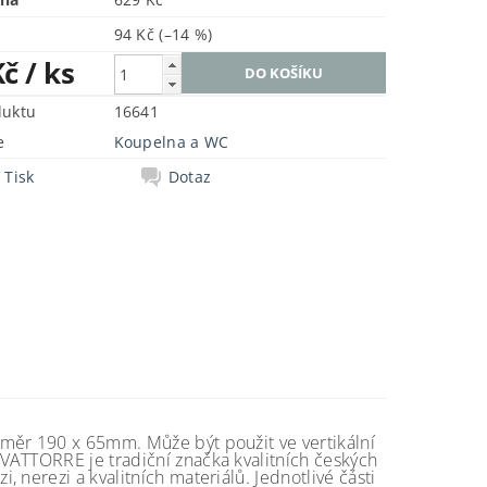
94 Kč
(–14 %)
Kč
/ ks
duktu
16641
e
Koupelna a WC
Tisk
Dotaz
měr 190 x 65mm. Může být použit ve vertikální
VATTORRE je tradiční značka kvalitních českých
 nerezi a kvalitních materiálů. Jednotlivé části