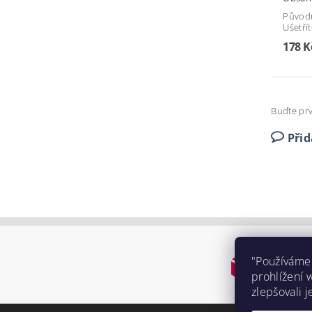
Původ
Ušetří
178 K
Buďte prv
Při
"Používáme
prohlížení 
zlepšovali j