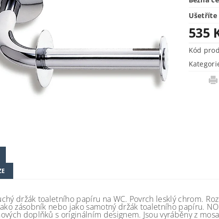
Ušetříte
535 
Kód pro
Kategori
ZE
chý držák toaletního papíru na WC. Povrch lesklý chrom. Roz
jako zásobník nebo jako samotný držák toaletního papíru. NO
ových doplňků s originálním designem. Jsou vyráběny z mosazi,