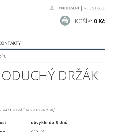
|
PŘIHLÁŠENÍ
REGISTRACE
KOŠÍK:
0 Kč
KONTAKTY
píru
DNODUCHÝ DRŽÁK
ržák na zeď "nalep nebo vrtej".
ost
obvykle do 5 dnů
ena
629 Kč