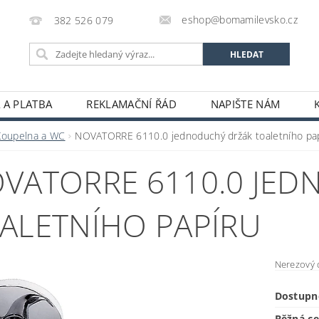
eshop@bomamilevsko.cz
382 526 079
 A PLATBA
REKLAMAČNÍ ŘÁD
NAPIŠTE NÁM
Koupelna a WC
NOVATORRE 6110.0 jednoduchý držák toaletního pa
VATORRE 6110.0 JE
ALETNÍHO PAPÍRU
Nerezový d
Dostupn
Běžná c