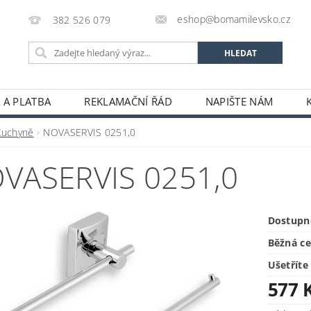
eshop@bomamilevsko.cz
382 526 079
 A PLATBA
REKLAMAČNÍ ŘÁD
NAPIŠTE NÁM
Kuchyně
NOVASERVIS 0251,0
VASERVIS 0251,0
Dostupn
Běžná c
Ušetříte
577 