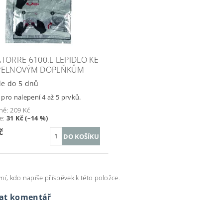
TORRE 6100.L LEPIDLO KE
PELNOVÝM DOPLŇKŮM
le do 5 dnů
pro nalepení 4 až 5 prvků.
ně:
209 Kč
te
:
31 Kč (–14 %)
č
ní, kdo napíše příspěvek k této položce.
dat komentář