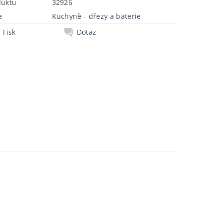
duktu
32926
e
Kuchyně - dřezy a baterie
Tisk
Dotaz