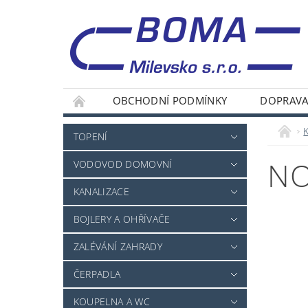
OBCHODNÍ PODMÍNKY
DOPRAVA
TOPENÍ
NO
VODOVOD DOMOVNÍ
KANALIZACE
BOJLERY A OHŘÍVAČE
ZALÉVÁNÍ ZAHRADY
ČERPADLA
KOUPELNA A WC