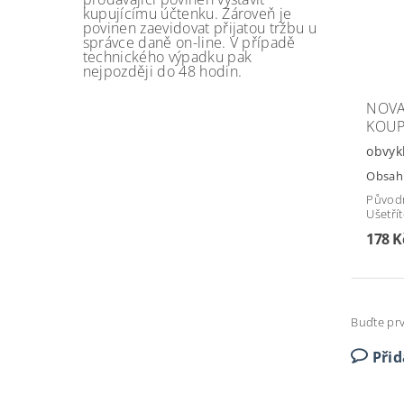
kupujícímu účtenku. Zároveň je
povinen zaevidovat přijatou tržbu u
správce daně on-line. V případě
technického výpadku pak
nejpozději do 48 hodin.
NOVA
KOU
obvyk
Obsah 
Původ
Ušetří
178 K
Buďte prv
Při