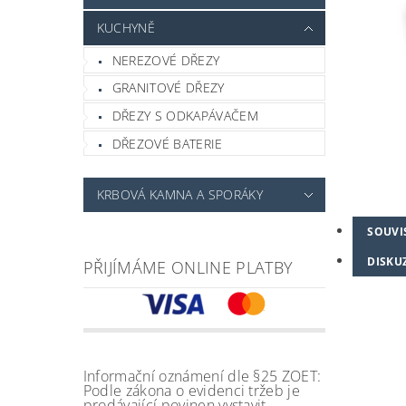
KUCHYNĚ
NEREZOVÉ DŘEZY
GRANITOVÉ DŘEZY
DŘEZY S ODKAPÁVAČEM
DŘEZOVÉ BATERIE
KRBOVÁ KAMNA A SPORÁKY
SOUVI
DISKU
PŘIJÍMÁME ONLINE PLATBY
Informační oznámení dle §25 ZOET:
Podle zákona o evidenci tržeb je
prodávající povinen vystavit