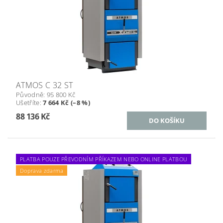
ATMOS C 32 ST
Původně:
95 800 Kč
Ušetříte
:
7 664 Kč (–8 %)
88 136 Kč
PLATBA POUZE PŘEVODNÍM PŘÍKAZEM NEBO ONLINE PLATBOU
Doprava zdarma