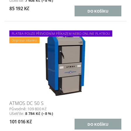
Ušetříte
:
7 408 Kč (–8 %)
85 192 Kč
PLATBA POUZE PŘEVODNÍM PŘÍKAZEM NEBO ONLINE PLATBOU
Doprava zdarma
ATMOS DC 50 S
Původně:
109 800 Kč
Ušetříte
:
8 784 Kč (–8 %)
101 016 Kč