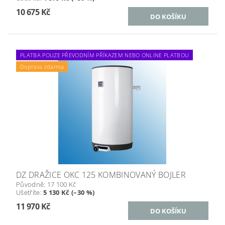
10 675 Kč
PLATBA POUZE PŘEVODNÍM PŘÍKAZEM NEBO ONLINE PLATBOU
Doprava zdarma
DZ DRAŽICE OKC 125 KOMBINOVANÝ BOJLER
Původně:
17 100 Kč
Ušetříte
:
5 130 Kč (–30 %)
11 970 Kč