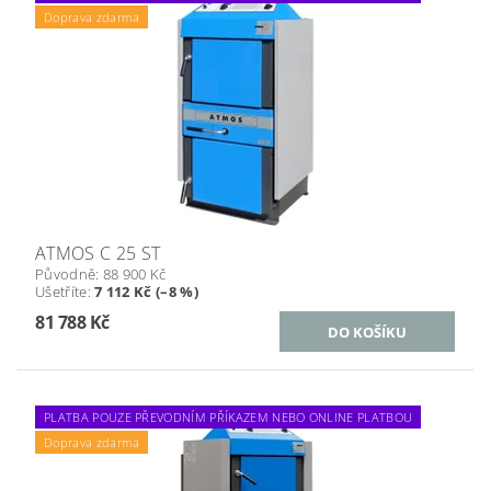
Doprava zdarma
ATMOS C 25 ST
Původně:
88 900 Kč
Ušetříte
:
7 112 Kč (–8 %)
81 788 Kč
PLATBA POUZE PŘEVODNÍM PŘÍKAZEM NEBO ONLINE PLATBOU
Doprava zdarma