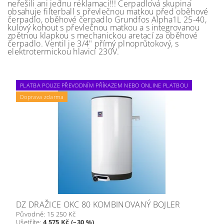
neřešili ani jednu reklamaci!!! Čerpadlová skupina
obsahuje filterball s převlečnou matkou před oběhové
čerpadlo, oběhové čerpadlo Grundfos Alpha1L 25-40,
kulový kohout s převlečnou matkou a s integrovanou
zpětnou klapkou s mechanickou aretací za oběhové
čerpadlo. Ventil je 3/4" přímý plnoprůtokový, s
elektrotermickou hlavicí 230V.
PLATBA POUZE PŘEVODNÍM PŘÍKAZEM NEBO ONLINE PLATBOU
Doprava zdarma
DZ DRAŽICE OKC 80 KOMBINOVANÝ BOJLER
Původně:
15 250 Kč
Ušetříte
:
4 575 Kč (–30 %)