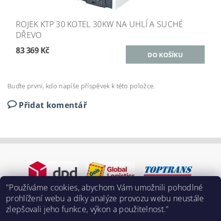
ROJEK KTP 30 KOTEL 30KW NA UHLÍ A SUCHÉ
DŘEVO
83 369 Kč
Buďte první, kdo napíše příspěvek k této položce.
Přidat komentář
"Používáme cookies, abychom Vám umožnili pohodlné
prohlížení webu a díky analýze provozu webu neustále
zlepšovali jeho funkce, výkon a použitelnost."