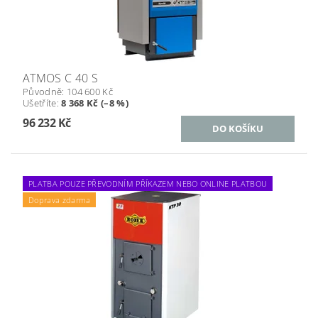
ATMOS C 40 S
Původně:
104 600 Kč
Ušetříte
:
8 368 Kč (–8 %)
96 232 Kč
PLATBA POUZE PŘEVODNÍM PŘÍKAZEM NEBO ONLINE PLATBOU
Doprava zdarma