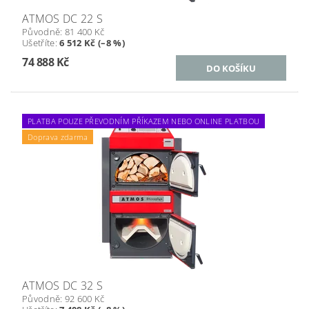
ATMOS DC 22 S
Původně:
81 400 Kč
Ušetříte
:
6 512 Kč (–8 %)
74 888 Kč
PLATBA POUZE PŘEVODNÍM PŘÍKAZEM NEBO ONLINE PLATBOU
Doprava zdarma
ATMOS DC 32 S
Původně:
92 600 Kč