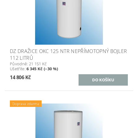
DZ DRAŽICE OKC 125 NTR NEPŘÍMOTOPNÝ BOJLER
112 LITRŮ
Původně:
21 151 Kč
Ušetříte
:
6 345 Kč (–30 %)
14 806 Kč
Doprava zdarma