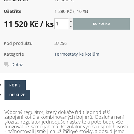
Ušetříte
1 280 Kč
(–10 %)
11 520 Kč
/ ks
Kód produktu
37256
Kategorie
Termostaty ke kotlům
Dotaz
POPIS
DISKUZE
Výborný regulátor, který dokáže řídit jednodušší
zapojení kotlů a kombinovaných bojlerů. Obsluha není
složitá, regulátor jednoduše nastavíte a poté bude vše
fungovat už samo jak má. Regulátor vyniká i spolehlivostí
- namontovali jsme jich už řádově stovky, a dosud jsme