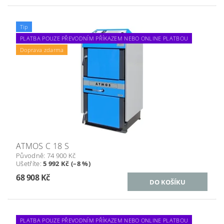
Tip
PLATBA POUZE PŘEVODNÍM PŘÍKAZEM NEBO ONLINE PLATBOU
Doprava zdarma
ATMOS C 18 S
Původně:
74 900 Kč
Ušetříte
:
5 992 Kč (–8 %)
68 908 Kč
PLATBA POUZE PŘEVODNÍM PŘÍKAZEM NEBO ONLINE PLATBOU