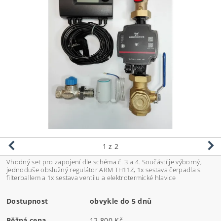
1
z 2
Vhodný set pro zapojení dle schéma č. 3 a 4. Součástí je výborný,
jednoduše obslužný regulátor ARM TH11Z, 1x sestava čerpadla s
filterballem a 1x sestava ventilu a elektrotermické hlavice
Dostupnost
obvykle do 5 dnů
Běžná cena
12 800 Kč