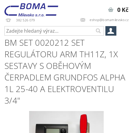
0 Kč
eshop@bomamilevsko.cz
382 526 079
BM SET 0020212 SET
REGULÁTORU ARM TH11Z, 1X
SESTAVY S OBĚHOVÝM
ČERPADLEM GRUNDFOS ALPHA
1L 25-40 A ELEKTROVENTILU
3/4"