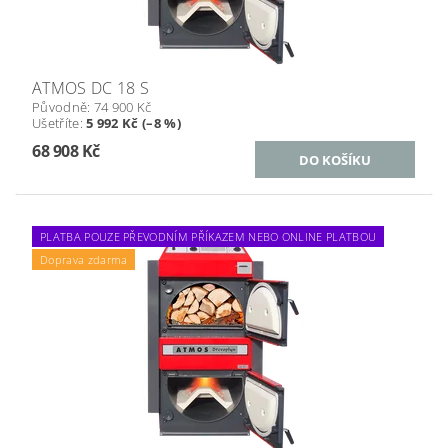
ATMOS DC 18 S
Původně:
74 900 Kč
Ušetříte
:
5 992 Kč (–8 %)
68 908 Kč
PLATBA POUZE PŘEVODNÍM PŘÍKAZEM NEBO ONLINE PLATBOU
Doprava zdarma