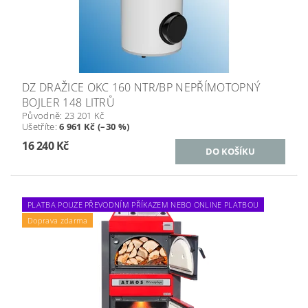
DZ DRAŽICE OKC 160 NTR/BP NEPŘÍMOTOPNÝ
BOJLER 148 LITRŮ
Původně:
23 201 Kč
Ušetříte
:
6 961 Kč (–30 %)
16 240 Kč
PLATBA POUZE PŘEVODNÍM PŘÍKAZEM NEBO ONLINE PLATBOU
Doprava zdarma