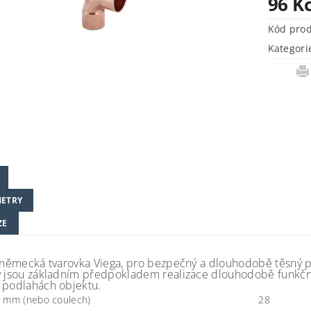
96 K
Kód pro
Kategori
ETRY
ZE
 německá tvarovka Viega, pro bezpečný a dlouhodobě těsný páje
y jsou základním předpokladem realizace dlouhodobě funkčníc
 podlahách objektu.
 mm (nebo coulech)
28