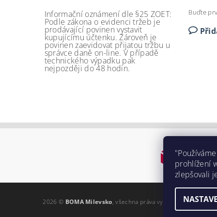
Buďte prv
Informační oznámení dle §25 ZOET:
Podle zákona o evidenci tržeb je
prodávající povinen vystavit
Při
kupujícímu účtenku. Zároveň je
povinen zaevidovat přijatou tržbu u
správce daně on-line. V případě
technického výpadku pak
nejpozději do 48 hodin.
"Používáme
prohlížení 
zlepšovali j
NASTAVE
2026 ©
BOMA Milevsko
, všechna práva vyhrazena