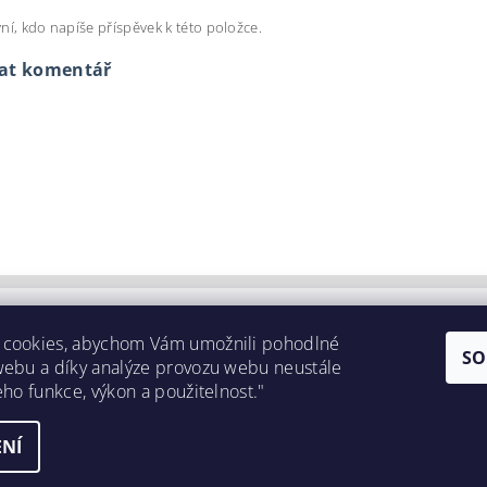
ní, kdo napíše příspěvek k této položce.
dat komentář
 cookies, abychom Vám umožnili pohodlné
SO
webu a díky analýze provozu webu neustále
eho funkce, výkon a použitelnost."
NÍ