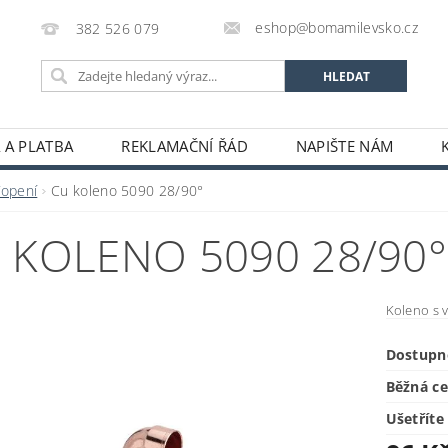
eshop@bomamilevsko.cz
382 526 079
 A PLATBA
REKLAMAČNÍ ŘÁD
NAPIŠTE NÁM
Topení
Cu koleno 5090 28/90°
 KOLENO 5090 28/90°
Koleno s 
Dostupn
Běžná c
Ušetříte