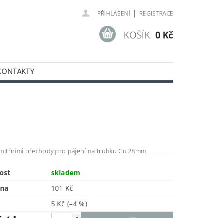
|
PŘIHLÁŠENÍ
REGISTRACE
KOŠÍK:
0 Kč
KONTAKTY
vnitřními přechody pro pájení na trubku Cu 28mm.
ost
skladem
ena
101 Kč
5 Kč
(–4 %)