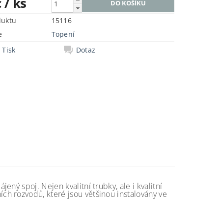
č
/ ks
duktu
15116
e
Topení
Tisk
Dotaz
ný spoj. Nejen kvalitní trubky, ale i kvalitní
h rozvodů, které jsou většinou instalovány ve