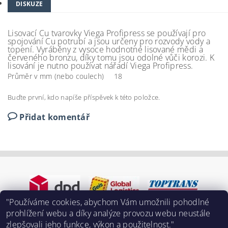
DISKUZE
Lisovací Cu tvarovky Viega Profipress se používají pro
spojování Cu potrubí a jsou určeny pro rozvody vody a
topení. Vyráběny z vysoce hodnotné lisované mědi a
červeného bronzu, díky tomu jsou odolné vůči korozi. K
lisování je nutno používat nářadí Viega Profipress.
Průměr v mm (nebo coulech)
18
Buďte první, kdo napíše příspěvek k této položce.
Přidat komentář
"Používáme cookies, abychom Vám umožnili pohodlné
prohlížení webu a díky analýze provozu webu neustále
zlepšovali jeho funkce, výkon a použitelnost."