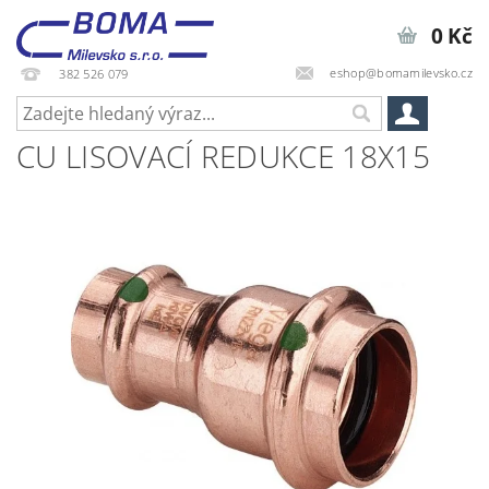
0 Kč
eshop@bomamilevsko.cz
382 526 079
CU LISOVACÍ REDUKCE 18X15