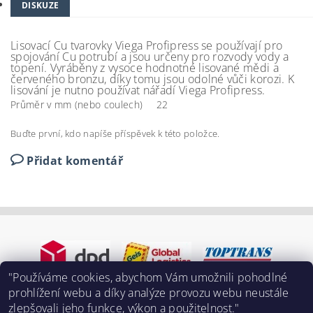
DISKUZE
Lisovací Cu tvarovky Viega Profipress se používají pro
spojování Cu potrubí a jsou určeny pro rozvody vody a
topení. Vyráběny z vysoce hodnotné lisované mědi a
červeného bronzu, díky tomu jsou odolné vůči korozi. K
lisování je nutno používat nářadí Viega Profipress.
Průměr v mm (nebo coulech)
22
Buďte první, kdo napíše příspěvek k této položce.
Přidat komentář
"Používáme cookies, abychom Vám umožnili pohodlné
prohlížení webu a díky analýze provozu webu neustále
zlepšovali jeho funkce, výkon a použitelnost."