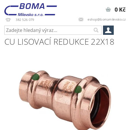
0 Kč
eshop@bomamilevsko.cz
382 526 079
CU LISOVACÍ REDUKCE 22X18