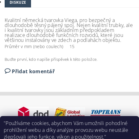
DISKUZE
Kvalitní německá tvarovka Viega, pro bezpečný a
dlouhodobě těsný pájený spoj. Nejen kvalitní trubky, ale
i kvalitní tvarovky jsou základním předpokladem
realizace dlouhodobě funkčních rozvodů, které jsou
většinou instalovány ve zdech a podlahách objektu.
Průměr v mm (nebo coulech)
15
Buďte první, kdo napíše příspěvek k této položce.
Přidat komentář
"Používáme cookies, abychom Vám umožnili pohodlné
prohlížení webu a díky analýze provozu webu neustále
zlepšovali jeho funkce, výkon a použitelnost."