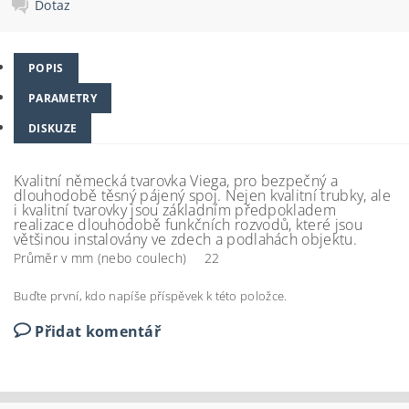
Dotaz
POPIS
PARAMETRY
DISKUZE
Kvalitní německá tvarovka Viega, pro bezpečný a
dlouhodobě těsný pájený spoj. Nejen kvalitní trubky, ale
i kvalitní tvarovky jsou základním předpokladem
realizace dlouhodobě funkčních rozvodů, které jsou
většinou instalovány ve zdech a podlahách objektu.
Průměr v mm (nebo coulech)
22
Buďte první, kdo napíše příspěvek k této položce.
Přidat komentář