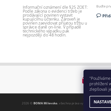
Buďte prv
Informační oznámení dle §25 ZOET:
Podle zákona o evidenci tržeb je
prodávající povinen vystavit
Při
kupujícímu účtenku. Zároveň je
povinen zaevidovat přijatou tržbu u
správce daně on-line. V případě
technického výpadku pak
nejpozději do 48 hodin.
"Používáme
prohlížení 
zlepšovali j
NASTAVE
2026 ©
BOMA Milevsko
, všechna práva vyhrazena