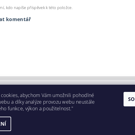
ní, kdo napíše příspěvek k této položce.
dat komentář
 cookies, abychom Vám umožnili pohodlné
SO
webu a díky analýze provozu webu neustále
eho funkce, výkon a použitelnost."
NÍ