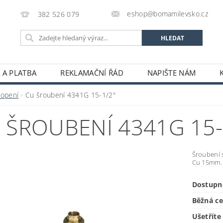
eshop@bomamilevsko.cz
382 526 079
 A PLATBA
REKLAMAČNÍ ŘÁD
NAPIŠTE NÁM
Topení
Cu šroubení 4341G 15-1/2"
 ŠROUBENÍ 4341G 15-
Šroubení 
Cu 15mm.
Dostupn
Běžná c
Ušetříte