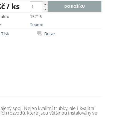
Kč
/ ks
duktu
15216
e
Topení
Tisk
Dotaz
ný spoj. Nejen kvalitní trubky, ale i kvalitní
h rozvodů, které jsou většinou instalovány ve