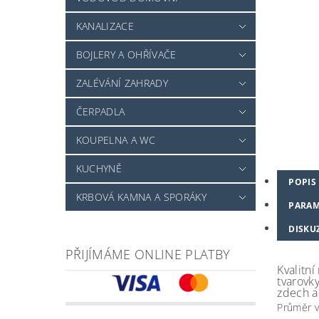
KANALIZACE
BOJLERY A OHŘÍVAČE
ZALÉVÁNÍ ZAHRADY
ČERPADLA
KOUPELNA A WC
KUCHYNĚ
POPIS
KRBOVÁ KAMNA A SPORÁKY
PARAM
DISKU
PŘIJÍMÁME ONLINE PLATBY
Kvalitní
tvarovk
zdech a
Průměr v