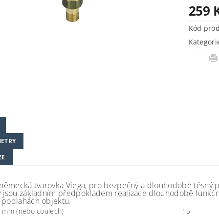
259 
Kód pro
Kategori
ETRY
ZE
 německá tvarovka Viega, pro bezpečný a dlouhodobě těsný páje
y jsou základním předpokladem realizace dlouhodobě funkčníc
 podlahách objektu.
 mm (nebo coulech)
15