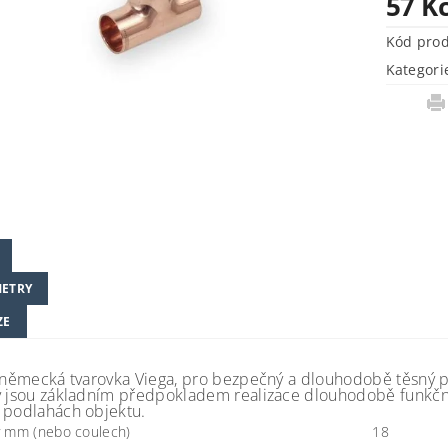
57 K
Kód pro
Kategori
ETRY
ZE
 německá tvarovka Viega, pro bezpečný a dlouhodobě těsný páje
y jsou základním předpokladem realizace dlouhodobě funkčníc
 podlahách objektu.
 mm (nebo coulech)
18