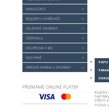
KANALIZACE
BOJLERY A OHŘÍVAČE
ZALÉVÁNÍ ZAHRADY
ČERPADLA
KOUPELNA A WC
KUCHYNĚ
POPIS
KRBOVÁ KAMNA A SPORÁKY
PARAM
DISKU
PŘIJÍMÁME ONLINE PLATBY
Kvalitní
tvarovk
zdech a
Průměr v