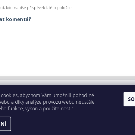
ní, kdo napíše příspěvek k této položce.
dat komentář
 cookies, abychom Vám umožnili pohodlné
SO
webu a díky analýze provozu webu neustále
eho funkce, výkon a použitelnost."
NÍ