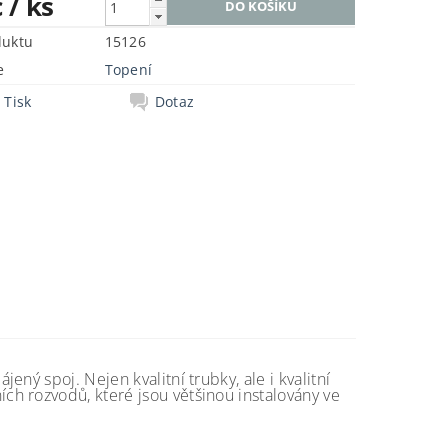
č
/ ks
duktu
15126
e
Topení
Tisk
Dotaz
ný spoj. Nejen kvalitní trubky, ale i kvalitní
h rozvodů, které jsou většinou instalovány ve