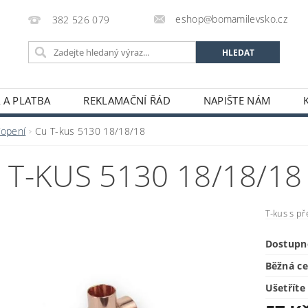
eshop@bomamilevsko.cz
382 526 079
 A PLATBA
REKLAMAČNÍ ŘÁD
NAPIŠTE NÁM
Topení
Cu T-kus 5130 18/18/18
 T-KUS 5130 18/18/18
T-kus s p
Dostupn
Běžná c
Ušetříte