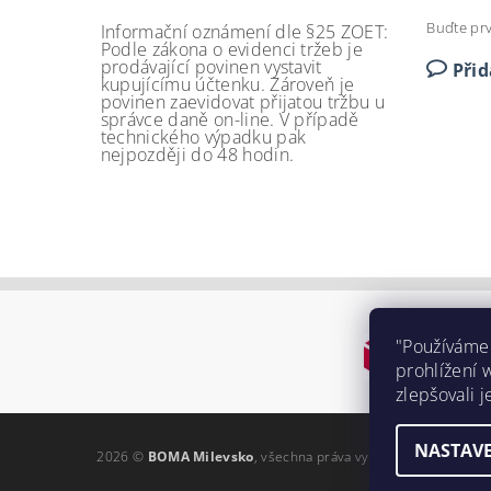
Buďte prv
Informační oznámení dle §25 ZOET:
Podle zákona o evidenci tržeb je
prodávající povinen vystavit
Při
kupujícímu účtenku. Zároveň je
povinen zaevidovat přijatou tržbu u
správce daně on-line. V případě
technického výpadku pak
nejpozději do 48 hodin.
"Používáme
prohlížení 
zlepšovali j
NASTAVE
2026 ©
BOMA Milevsko
, všechna práva vyhrazena