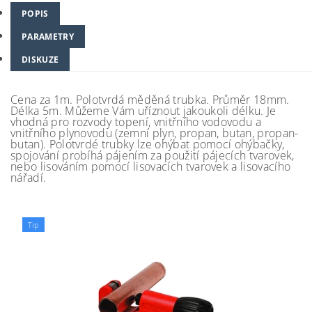
POPIS
PARAMETRY
DISKUZE
Cena za 1m. Polotvrdá měděná trubka. Průměr 18mm.
Délka 5m. Můžeme Vám uříznout jakoukoli délku. Je
vhodná pro rozvody topení, vnitřního vodovodu a
vnitřního plynovodu (zemní plyn, propan, butan, propan-
butan). Polotvrdé trubky lze ohýbat pomocí ohýbačky,
spojování probíhá pájením za použití pájecích tvarovek,
nebo lisováním pomocí lisovacích tvarovek a lisovacího
nářadí.
Tip