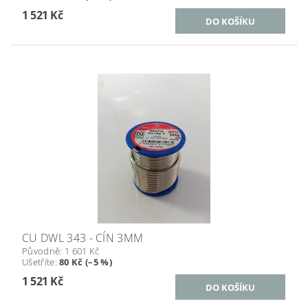
1 521 Kč
CU DWL 343 - CÍN 3MM
Původně:
1 601 Kč
Ušetříte
:
80 Kč (–5 %)
1 521 Kč