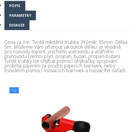
POPIS
PARAMETRY
DISKUZE
Cena za 1m. Tvrdá měděná trubka. Průměr 35mm. Délka
5m. Můžeme Vám uříznout jakoukoli délku. Je vhodná
pro rozvody topení, vnitřního vodovodu a vnitřního
plynovodu (zemní plyn, propan, butan, propan-butan).
Tvrdé trubky lze ohýbat pomocí ohýbačky, spojování
probíhá pájením za použití pájecích tvarovek, nebo
lisováním pomocí lisovacích tvarovek a lisovacího nářadí.
Tip