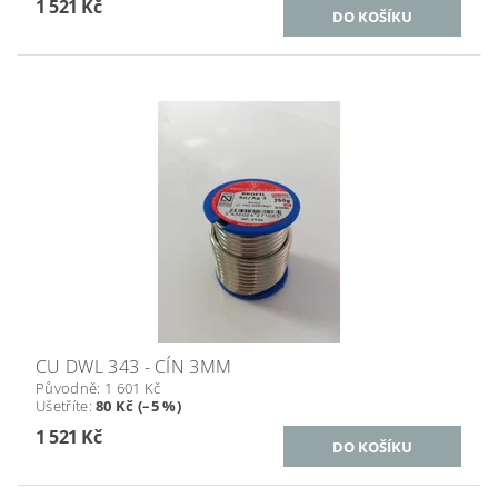
1 521 Kč
CU DWL 343 - CÍN 3MM
Původně:
1 601 Kč
Ušetříte
:
80 Kč (–5 %)
1 521 Kč