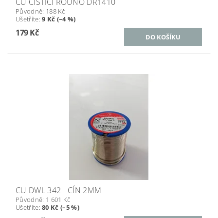
CU ČISTÍCÍ ROUNO DR1410
Původně:
188 Kč
Ušetříte
:
9 Kč (–4 %)
179 Kč
CU DWL 342 - CÍN 2MM
Původně:
1 601 Kč
Ušetříte
:
80 Kč (–5 %)