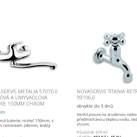
SERVIS METALIA 57070.0
NOVASERVIS TITANIA RETR
OVÁ A UMYVADLOVÁ
99106,0
RIE 150MM CHROM
obvykle do 5 dnů
dem
Ventil pouze na studenou nebo
předmíchanou teplou vodu, les
ná baterie, rozteč 150mm, s
chrom.
m ramínkem 240mm, lesklý
Původně:
679 Kč