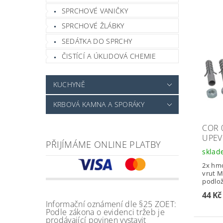
SPRCHOVÉ VANIČKY
SPRCHOVÉ ŽLÁBKY
SEDÁTKA DO SPRCHY
ČISTÍCÍ A ÚKLIDOVÁ CHEMIE
KUCHYNĚ
KRBOVÁ KAMNA A SPORÁKY
COR 
UPEV
PŘIJÍMÁME ONLINE PLATBY
skla
2x hm
vrut M
podlož
44 Kč
Informační oznámení dle §25 ZOET:
Podle zákona o evidenci tržeb je
prodávající povinen vystavit