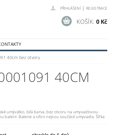
|
PŘIHLÁŠENÍ
REGISTRACE
KOŠÍK:
0 Kč
KONTAKTY
91 40cm bez otvoru
10001091 40CM
české umývátko, bílá barva, bez otvoru na umyvadlovou
u baterii. Baterie a sifon nejsou součástí umyvadla. Šířka
ost
obvykle do 5 dnů