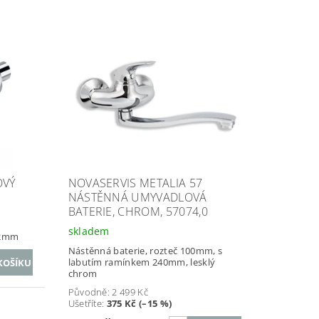
OVÝ
NOVASERVIS METALIA 57
NÁSTĚNNÁ UMYVADLOVÁ
BATERIE, CHROM, 57074,0
skladem
32mm
Nástěnná baterie, rozteč 100mm, s
labutím ramínkem 240mm, lesklý
chrom
Původně:
2 499 Kč
Ušetříte
:
375 Kč (–15 %)