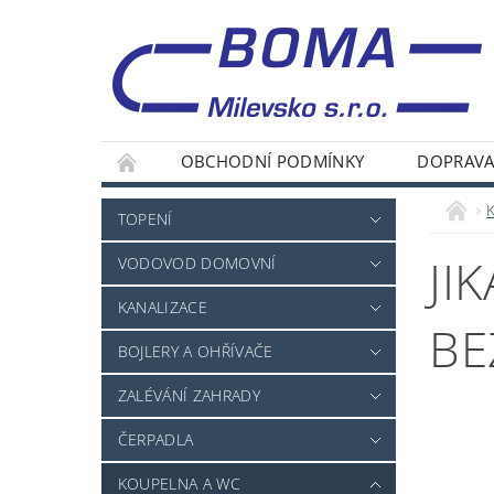
OBCHODNÍ PODMÍNKY
DOPRAVA
TOPENÍ
JI
VODOVOD DOMOVNÍ
KANALIZACE
BE
BOJLERY A OHŘÍVAČE
ZALÉVÁNÍ ZAHRADY
ČERPADLA
KOUPELNA A WC