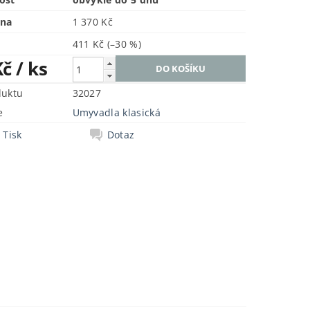
ena
1 370 Kč
411 Kč
(–30 %)
Kč
/ ks
duktu
32027
e
Umyvadla klasická
Tisk
Dotaz