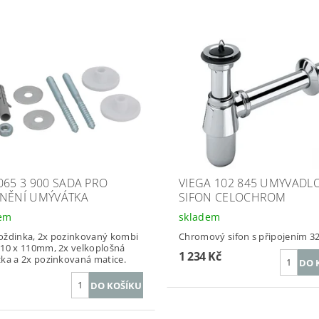
065 3 900 SADA PRO
VIEGA 102 845 UMYVADL
NĚNÍ UMÝVÁTKA
SIFON CELOCHROM
dem
skladem
oždinka, 2x pozinkovaný kombi
Chromový sifon s připojením 
10 x 110mm, 2x velkoplošná
1 234 Kč
ka a 2x pozinkovaná matice.