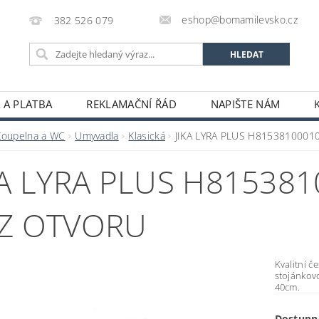
eshop@bomamilevsko.cz
382 526 079
 A PLATBA
REKLAMAČNÍ ŘÁD
NAPIŠTE NÁM
Koupelna a WC
Umyvadla
Klasická
JIKA LYRA PLUS H81538100010
KA LYRA PLUS H81538
Z OTVORU
Kvalitní 
stojánkovo
40cm.
Dostupn