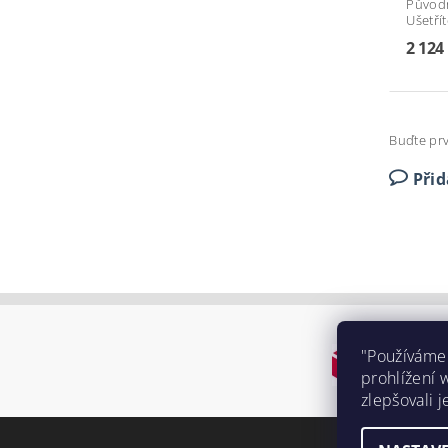
Původ
Ušetří
2 124
Buďte prv
Při
"Používáme
prohlížení 
zlepšovali j