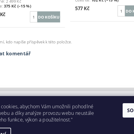
Ušetříte
:
102 Kč (–15 %)
ně:
2 499 Kč
te
:
375 Kč (–15 %)
577 Kč
 Kč
ní, kdo napíše příspěvek k této položce.
dat komentář
 cookies, abychom Vám umožnili pohodlné
SO
webu a díky analýze provozu webu neustále
eho funkce, výkon a použitelnost."