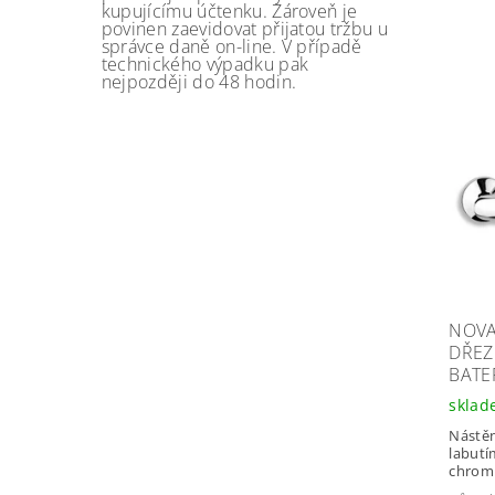
kupujícímu účtenku. Zároveň je
povinen zaevidovat přijatou tržbu u
správce daně on-line. V případě
technického výpadku pak
nejpozději do 48 hodin.
NOVA
DŘEZ
BATE
skla
Nástěn
labutí
chrom