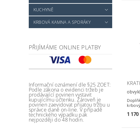
KUCHYNĚ
KRBOVÁ KAMNA A SPORÁKY
PŘIJÍMÁME ONLINE PLATBY
KRAT
Informační oznámení dle §25 ZOET:
Podle zákona o evidenci tržeb je
obvyk
prodávající povinen vystavit
kupujícímu účtenku. Zároveň je
Doplňk
povinen zaevidovat přijatou tržbu u
krbov
správce daně on-line. V případě
1 170
technického výpadku pak
nejpozději do 48 hodin.