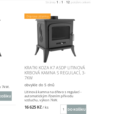
1
1
12
Stránka
z
-
položek celkem
Doprava zdarma
KRATKI KOZA K7 ASDP LITINOVÁ
KRBOVÁ KAMNA S REGULACÍ, 3-
7KW
obvykle do 5 dnů
n 7kW.
Litinová kamna na dřevo s regulací -
automatickým řízením přívodu
vzduchu, výkon 7kW.
16 625 Kč
/ ks