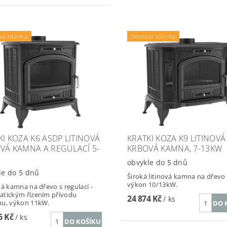
va zdarma
Doprava zdarma
KI KOZA K6 ASDP LITINOVÁ
KRATKI KOZA K9 LITINOVÁ
VÁ KAMNA A REGULACÍ 5-
KRBOVÁ KAMNA, 7-13KW
W
obvykle do 5 dnů
le do 5 dnů
Široká litinová kamna na dřevo i
výkon 10/13kW.
vá kamna na dřevo s regulací -
tickým řízením přívodu
24 874 Kč
/ ks
hu, výkon 11kW.
6 Kč
/ ks