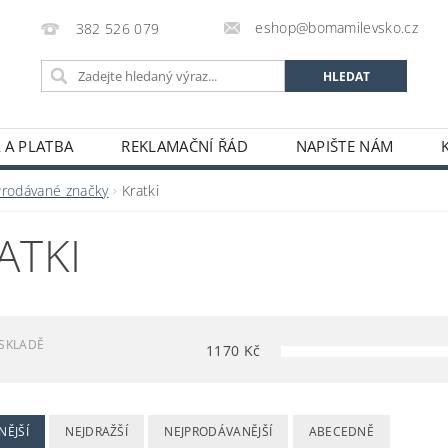
eshop@bomamilevsko.cz
382 526 079
 A PLATBA
REKLAMAČNÍ ŘÁD
NAPIŠTE NÁM
Prodávané značky
Kratki
ATKI
SKLADĚ
1170
Kč
NĚJŠÍ
NEJDRAŽŠÍ
NEJPRODÁVANĚJŠÍ
ABECEDNĚ