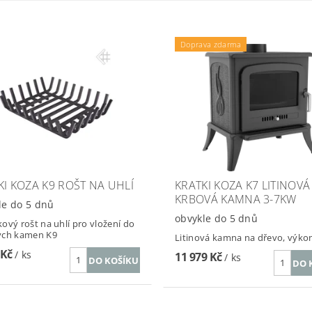
Doprava zdarma
KI KOZA K9 ROŠT NA UHLÍ
KRATKI KOZA K7 LITINOVÁ
KRBOVÁ KAMNA 3-7KW
le do 5 dnů
obvykle do 5 dnů
ový rošt na uhlí pro vložení do
ých kamen K9
Litinová kamna na dřevo, výko
 Kč
/ ks
11 979 Kč
/ ks