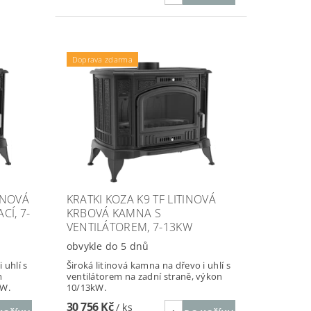
Doprava zdarma
INOVÁ
KRATKI KOZA K9 TF LITINOVÁ
Í, 7-
KRBOVÁ KAMNA S
VENTILÁTOREM, 7-13KW
obvykle do 5 dnů
 uhlí s
Široká litinová kamna na dřevo i uhlí s
m
ventilátorem na zadní straně, výkon
kW.
10/13kW.
30 756 Kč
/ ks