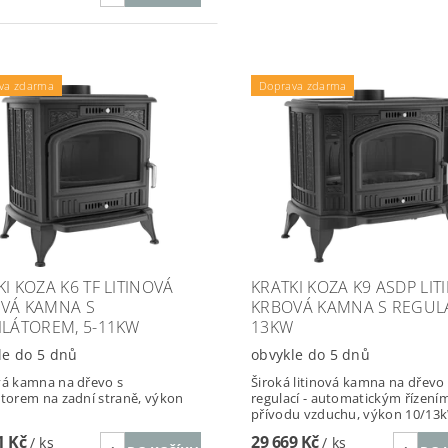
va zdarma
Doprava zdarma
I KOZA K6 TF LITINOVÁ
KRATKI KOZA K9 ASDP LIT
VÁ KAMNA S
KRBOVÁ KAMNA S REGULAC
ILÁTOREM, 5-11KW
13KW
le do 5 dnů
obvykle do 5 dnů
vá kamna na dřevo s
Široká litinová kamna na dřevo i
átorem na zadní straně, výkon
regulací - automatickým řízení
přívodu vzduchu, výkon 10/13
1 Kč
29 669 Kč
/ ks
/ ks