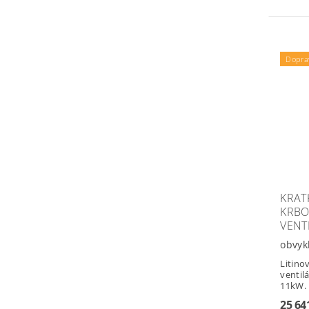
Dopra
KRATK
KRBO
VENT
obvyk
Litino
ventil
11kW.
25 64