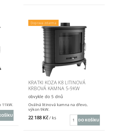
Doprava zdarma
KRATKI KOZA K8 LITINOVÁ
KRBOVÁ KAMNA 5-9KW
obvykle do 5 dnů
n 11kW.
Oválná litinová kamna na dřevo,
výkon 9kW.
22 188 Kč
/ ks