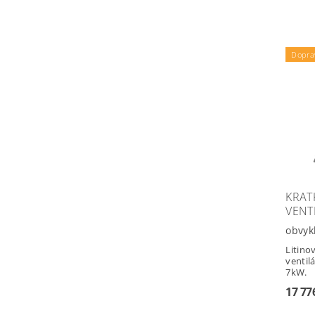
Dopra
KRAT
VENT
obvyk
Litino
ventil
7kW.
17 77