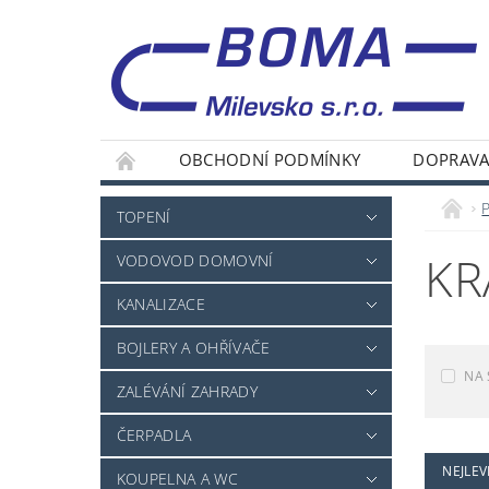
OBCHODNÍ PODMÍNKY
DOPRAVA
TOPENÍ
KR
VODOVOD DOMOVNÍ
KANALIZACE
BOJLERY A OHŘÍVAČE
NA 
ZALÉVÁNÍ ZAHRADY
ČERPADLA
NEJLEV
KOUPELNA A WC