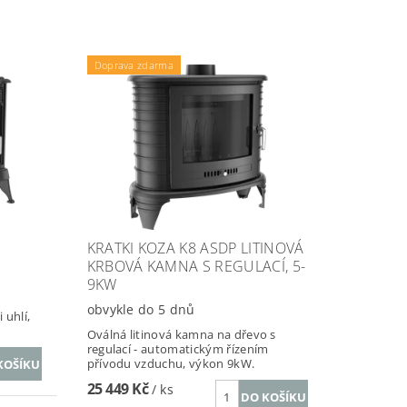
Doprava zdarma
KRATKI KOZA K8 ASDP LITINOVÁ
KRBOVÁ KAMNA S REGULACÍ, 5-
9KW
obvykle do 5 dnů
 uhlí,
Oválná litinová kamna na dřevo s
regulací - automatickým řízením
přívodu vzduchu, výkon 9kW.
25 449 Kč
/ ks