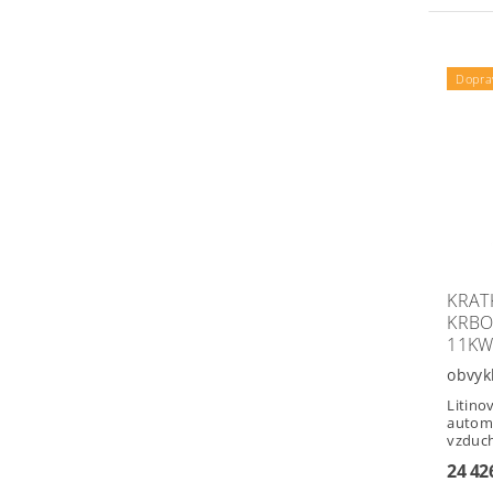
Dopra
KRAT
KRBO
11K
obvyk
Litino
automa
vzduc
24 42