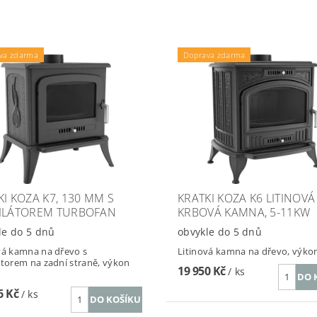
va zdarma
Doprava zdarma
KI KOZA K7, 130 MM S
KRATKI KOZA K6 LITINOVÁ
ILÁTOREM TURBOFAN
KRBOVÁ KAMNA, 5-11KW
le do 5 dnů
obvykle do 5 dnů
vá kamna na dřevo s
Litinová kamna na dřevo, výko
átorem na zadní straně, výkon
19 950 Kč
/ ks
6 Kč
/ ks