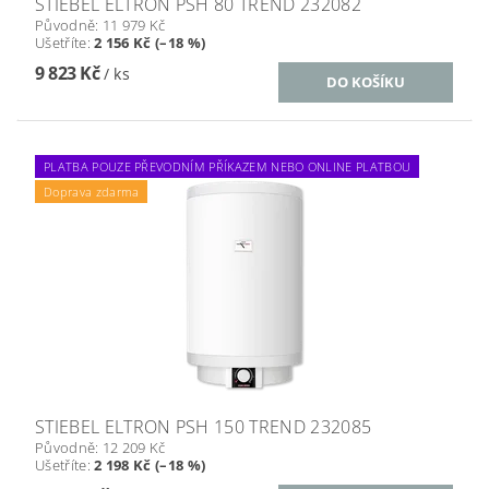
STIEBEL ELTRON PSH 80 TREND 232082
Původně:
11 979 Kč
Ušetříte
:
2 156 Kč (–18 %)
9 823 Kč
/ ks
PLATBA POUZE PŘEVODNÍM PŘÍKAZEM NEBO ONLINE PLATBOU
Doprava zdarma
STIEBEL ELTRON PSH 150 TREND 232085
Původně:
12 209 Kč
Ušetříte
:
2 198 Kč (–18 %)