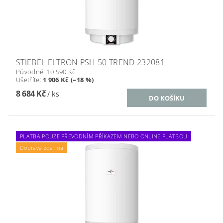
STIEBEL ELTRON PSH 50 TREND 232081
Původně:
10 590 Kč
Ušetříte
:
1 906 Kč (–18 %)
8 684 Kč
/ ks
PLATBA POUZE PŘEVODNÍM PŘÍKAZEM NEBO ONLINE PLATBOU
Doprava zdarma