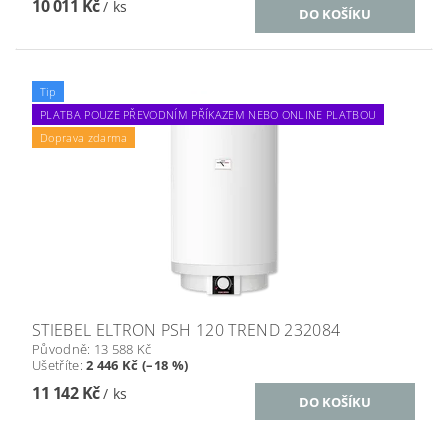
10 011 Kč
/ ks
Tip
PLATBA POUZE PŘEVODNÍM PŘÍKAZEM NEBO ONLINE PLATBOU
Doprava zdarma
STIEBEL ELTRON PSH 120 TREND 232084
Původně:
13 588 Kč
Ušetříte
:
2 446 Kč (–18 %)
11 142 Kč
/ ks