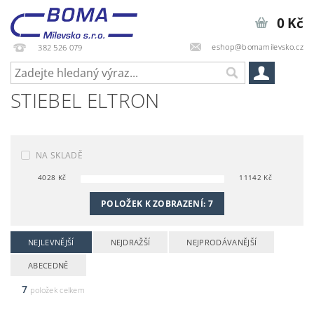
0 Kč
eshop@bomamilevsko.cz
382 526 079
STIEBEL ELTRON
NA SKLADĚ
4028
Kč
11142
Kč
POLOŽEK K ZOBRAZENÍ:
7
NEJLEVNĚJŠÍ
NEJDRAŽŠÍ
NEJPRODÁVANĚJŠÍ
ABECEDNĚ
7
položek celkem