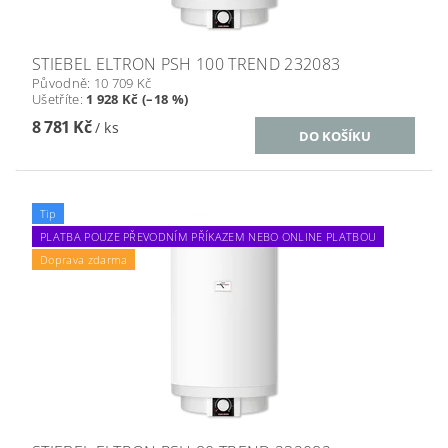
STIEBEL ELTRON PSH 100 TREND 232083
Původně:
10 709 Kč
Ušetříte
:
1 928 Kč (–18 %)
8 781 Kč
/ ks
Tip
PLATBA POUZE PŘEVODNÍM PŘÍKAZEM NEBO ONLINE PLATBOU
Doprava zdarma