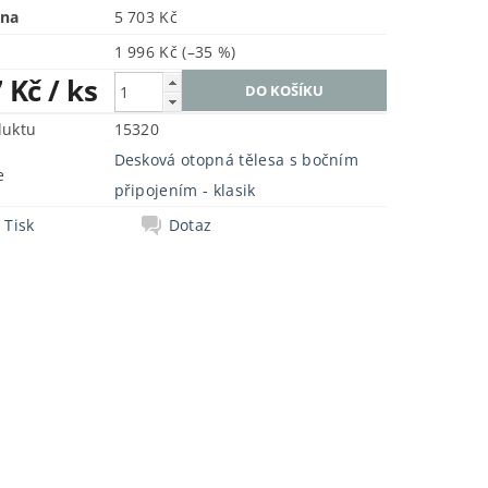
ena
5 703 Kč
1 996 Kč
(–35 %)
7 Kč
/ ks
duktu
15320
Desková otopná tělesa s bočním
e
připojením - klasik
Tisk
Dotaz