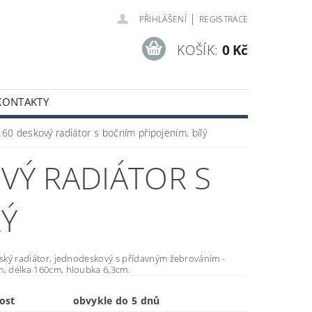
|
PŘIHLÁŠENÍ
REGISTRACE
KOŠÍK:
0 Kč
KONTAKTY
60 deskový radiátor s bočním připojením, bílý
OVÝ RADIÁTOR S
LÝ
eský radiátor, jednodeskový s přídavným žebrováním -
m, délka 160cm, hloubka 6,3cm.
ost
obvykle do 5 dnů