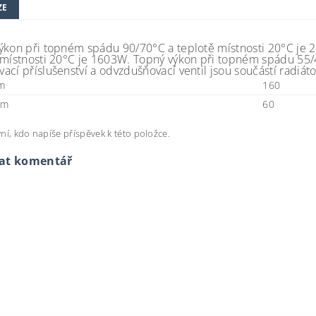
ZE
ýkon při topném spádu 90/70°C a teplotě místnosti 20°C je
 místnosti 20°C je 1603W. Topný výkon při topném spádu 55/
cí příslušenství a odvzdušňovací ventil jsou součástí radiáto
cm
160
cm
60
ní, kdo napíše příspěvek k této položce.
dat komentář