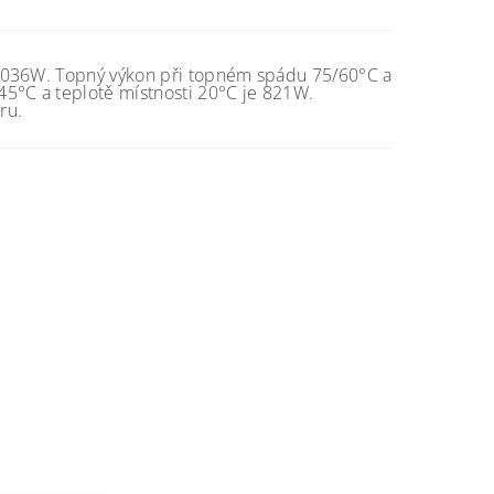
 2036W. Topný výkon při topném spádu 75/60°C a
45°C a teplotě místnosti 20°C je 821W.
ru.