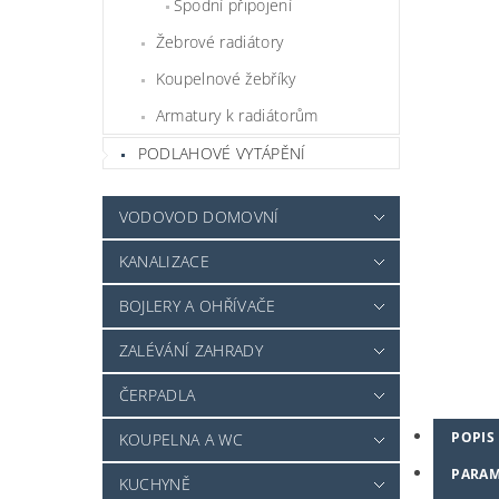
Spodní připojení
Žebrové radiátory
Koupelnové žebříky
Armatury k radiátorům
PODLAHOVÉ VYTÁPĚNÍ
VODOVOD DOMOVNÍ
KANALIZACE
BOJLERY A OHŘÍVAČE
ZALÉVÁNÍ ZAHRADY
ČERPADLA
POPIS
KOUPELNA A WC
PARAM
KUCHYNĚ