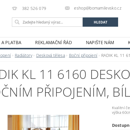
eshop@bomamilevsko.cz
382 526 079
 A PLATBA
REKLAMAČNÍ ŘÁD
NAPIŠTE NÁM
Topení
Radiátory
Desková tělesa
Boční připojení
RADIK KL 11 61
DIK KL 11 6160 DESK
ČNÍM PŘIPOJENÍM, BÍ
Kvalitní č
výška 60c
Dostupn