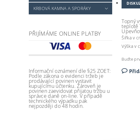
DISKU
KRBOVÁ KAMNA A SPORÁKY
Topný v
teplotě
Upevňova
PŘIJÍMÁME ONLINE PLATBY
Šířka v 
Výška v 
Buďte prv
Informační oznámení dle §25 ZOET:
Při
Podle zákona o evidenci tržeb je
prodávající povinen vystavit
kupujícímu účtenku. Zároveň je
povinen zaevidovat přijatou tržbu u
správce daně on-line. V případě
technického výpadku pak
nejpozději do 48 hodin.