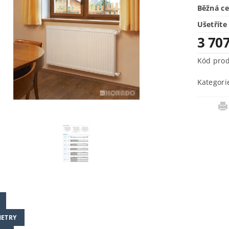
Běžná c
Ušetříte
3 70
Kód pro
Kategori
ETRY