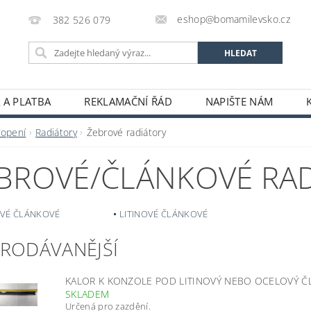
eshop@bomamilevsko.cz
382 526 079
 A PLATBA
REKLAMAČNÍ ŘÁD
NAPIŠTE NÁM
Topení
Radiátory
Žebrové radiátory
BROVÉ/ČLÁNKOVÉ RA
VÉ ČLÁNKOVÉ
LITINOVÉ ČLÁNKOVÉ
PRODÁVANĚJŠÍ
KALOR K KONZOLE POD LITINOVÝ NEBO OCELOVÝ 
SKLADEM
Určená pro zazdění.