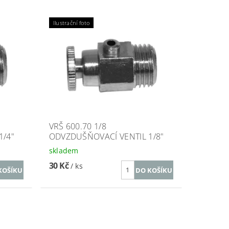
Ilustrační foto
VRŠ 600.70 1/8
1/4"
ODVZDUŠŇOVACÍ VENTIL 1/8"
skladem
30 Kč
/ ks