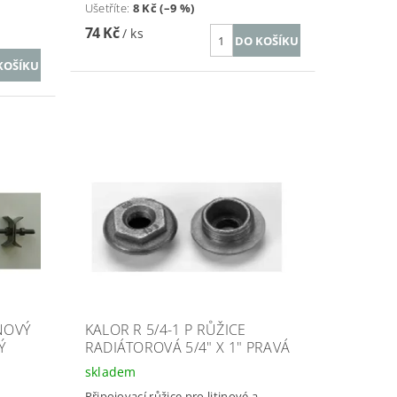
Ušetříte
:
8 Kč (–9 %)
74 Kč
/ ks
NOVÝ
KALOR R 5/4-1 P RŮŽICE
Ý
RADIÁTOROVÁ 5/4" X 1" PRAVÁ
skladem
Připojovací růžice pro litinové a