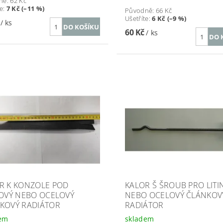
ně:
62 Kč
te
:
7 Kč (–11 %)
Původně:
66 Kč
Ušetříte
:
6 Kč (–9 %)
č
/ ks
60 Kč
/ ks
R K KONZOLE POD
KALOR Š ŠROUB PRO LITI
NOVÝ NEBO OCELOVÝ
NEBO OCELOVÝ ČLÁNKOV
KOVÝ RADIÁTOR
RADIÁTOR
dem
skladem