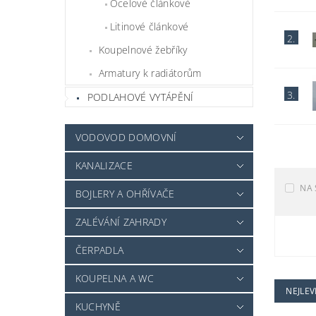
Ocelové článkové
Litinové článkové
2.
Koupelnové žebříky
Armatury k radiátorům
3.
PODLAHOVÉ VYTÁPĚNÍ
VODOVOD DOMOVNÍ
KANALIZACE
NA 
BOJLERY A OHŘÍVAČE
ZALÉVÁNÍ ZAHRADY
ČERPADLA
KOUPELNA A WC
NEJLEV
KUCHYNĚ