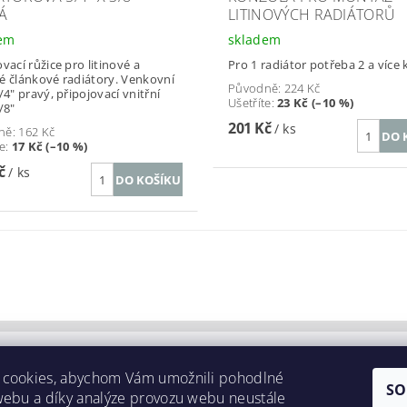
Á
LITINOVÝCH RADIÁTORŮ
dem
skladem
vací růžice pro litinové a
Pro 1 radiátor potřeba 2 a více
é článkové radiátory. Venkovní
Původně:
224 Kč
/4" pravý, připojovací vnitřní
Ušetříte
:
23 Kč (–10 %)
/8"
201 Kč
/ ks
ně:
162 Kč
te
:
17 Kč (–10 %)
Kč
/ ks
 cookies, abychom Vám umožnili pohodlné
SO
webu a díky analýze provozu webu neustále