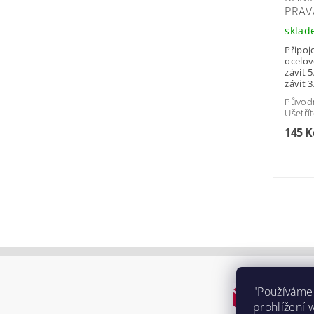
PRAV
skla
Připojo
ocelov
závit 5
závit 3
Původ
Ušetří
145 
"Používáme
prohlížení 