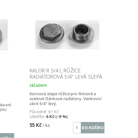
KALOR R 5/4 L RŮŽICE
RADIÁTOROVÁ 5/4" LEVÁ SLEPÁ
skladem
Koncová slepá růžice pro litinové a
ocelové článkové radiátory. Venkovní
závit 5/4" levý.
nkovní
třní
Původně:
61 Kč
Ušetříte
:
6 Kč (–9 %)
55 Kč
/ ks