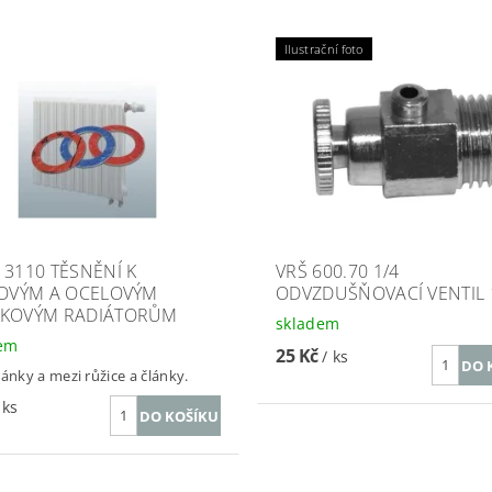
Ilustrační foto
 3110 TĚSNĚNÍ K
VRŠ 600.70 1/4
NOVÝM A OCELOVÝM
ODVZDUŠŇOVACÍ VENTIL 
KOVÝM RADIÁTORŮM
skladem
dem
25 Kč
/ ks
lánky a mezi růžice a články.
 ks