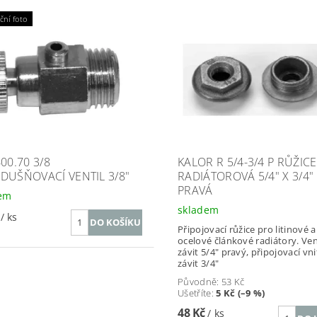
ční foto
00.70 3/8
KALOR R 5/4-3/4 P RŮŽICE
DUŠŇOVACÍ VENTIL 3/8"
RADIÁTOROVÁ 5/4" X 3/4"
PRAVÁ
dem
skladem
č
/ ks
Připojovací růžice pro litinové a
ocelové článkové radiátory. Ve
závit 5/4" pravý, připojovací vni
závit 3/4"
Původně:
53 Kč
Ušetříte
:
5 Kč (–9 %)
48 Kč
/ ks