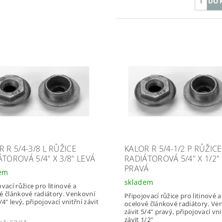
 R 5/4-3/8 L RŮŽICE
KALOR R 5/4-1/2 P RŮŽICE
ÁTOROVÁ 5/4" X 3/8" LEVÁ
RADIÁTOROVÁ 5/4" X 1/2"
PRAVÁ
dem
skladem
vací růžice pro litinové a
é článkové radiátory. Venkovní
Připojovací růžice pro litinové a
/4" levý, připojovací vnitřní závit
ocelové článkové radiátory. Ve
závit 5/4" pravý, připojovací vni
závit 1/2"