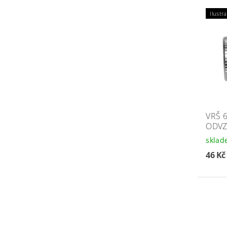
Ilustra
VRŠ 6
ODVZ
skla
46 K