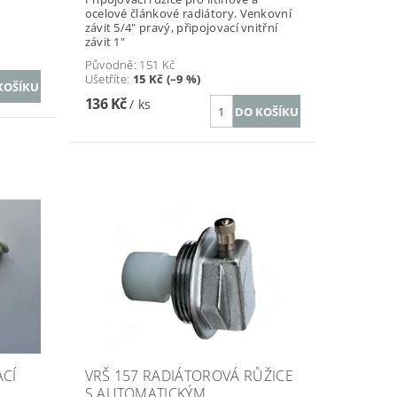
ocelové článkové radiátory. Venkovní
závit 5/4" pravý, připojovací vnitřní
závit 1"
Původně:
151 Kč
Ušetříte
:
15 Kč (–9 %)
136 Kč
/ ks
ACÍ
VRŠ 157 RADIÁTOROVÁ RŮŽICE
S AUTOMATICKÝM