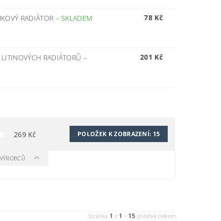
78 Kč
NKOVÝ RADIÁTOR
–
SKLADEM
201 Kč
 LITINOVÝCH RADIÁTORŮ
–
269
Kč
POLOŽEK K ZOBRAZENÍ:
15
A VÝROBCŮ
1
1
15
Stránka
z
-
položek celkem