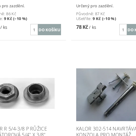
 pro zazdění.
Určený pro zazdění.
ně:
86 Kč
Původně:
87 Kč
te
:
9 Kč (–10 %)
Ušetříte
:
9 Kč (–10 %)
č
78 Kč
/ ks
/ ks
 R 5/4-3/8 P RŮŽICE
KALOR 302-514 NAVRTÁV
ÁTOROVÁ 5/4" X 3/8"
KONZOLA PRO MONTÁŽ