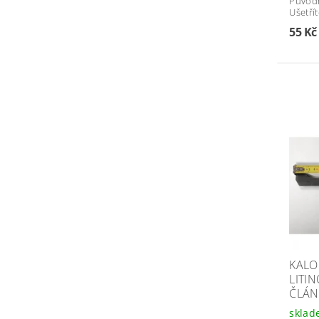
Původ
Ušetří
55 K
KALO
LITI
ČLÁN
skla