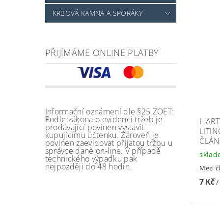
KRBOVÁ KAMNA A SPORÁKY
PŘIJÍMÁME ONLINE PLATBY
Informační oznámení dle §25 ZOET:
Podle zákona o evidenci tržeb je
HART
prodávající povinen vystavit
LITI
kupujícímu účtenku. Zároveň je
ČLÁN
povinen zaevidovat přijatou tržbu u
správce daně on-line. V případě
skla
technického výpadku pak
nejpozději do 48 hodin.
Mezi č
7 Kč
/