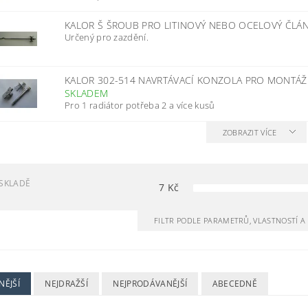
KALOR Š ŠROUB PRO LITINOVÝ NEBO OCELOVÝ ČLÁ
Určený pro zazdění.
KALOR 302-514 NAVRTÁVACÍ KONZOLA PRO MONTÁŽ
SKLADEM
Pro 1 radiátor potřeba 2 a více kusů
ZOBRAZIT VÍCE
SKLADĚ
7
Kč
FILTR PODLE PARAMETRŮ, VLASTNOSTÍ 
NĚJŠÍ
NEJDRAŽŠÍ
NEJPRODÁVANĚJŠÍ
ABECEDNĚ