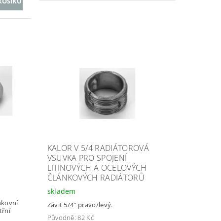
KALOR V 5/4 RADIÁTOROVÁ
VSUVKA PRO SPOJENÍ
LITINOVÝCH A OCELOVÝCH
ČLÁNKOVÝCH RADIÁTORŮ
skladem
nkovní
Závit 5/4" pravo/levý.
třní
Původně:
82 Kč