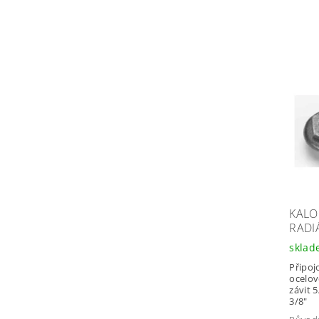
KALOR
RADI
skla
Připojo
ocelov
závit 5
3/8"