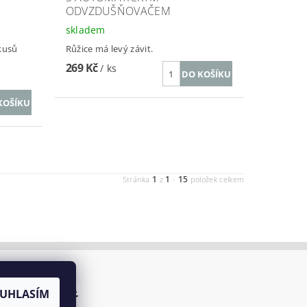
ODVZDUŠŇOVAČEM
skladem
 kusů
Růžice má levý závit.
269 Kč
/ ks
1
1
15
Stránka
z
-
položek celkem
UHLASÍM