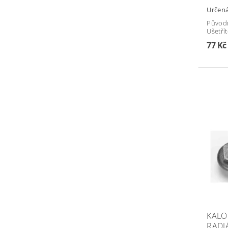
Určená
Původ
Ušetří
77 K
KALOR
RADI