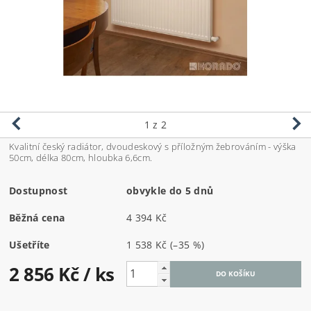
1
z 2
Kvalitní český radiátor, dvoudeskový s příložným žebrováním - výška
50cm, délka 80cm, hloubka 6,6cm.
Dostupnost
obvykle do 5 dnů
Běžná cena
4 394 Kč
Ušetříte
1 538 Kč
(–35 %)
2 856 Kč
/ ks