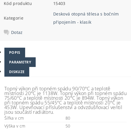
Kód produktu
15403
Desková otopná tělesa s bočním
Kategorie
připojením - klasik
Dotaz
POPIS
PARAMETRY
DISKUZE
Topný výkon při topném spádu 90/70°C a teplotě
místnosti 20°C je 1138W. Topný výkon při topném spádu
75/60°C a teplotě místnosti 20°C je 894W. Topný výkon
při topném spádu 55/45°C a teplotě místnosti 20°C je
453W. Upevňovací příslušenství a odvzdušňovací ventil
jsou součástí radiátoru.
Šířka v cm
80
Výška v cm
50