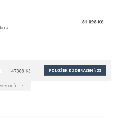
81 098 Kč
ci a...
147388
Kč
POLOŽEK K ZOBRAZENÍ:
23
A VÝROBCŮ