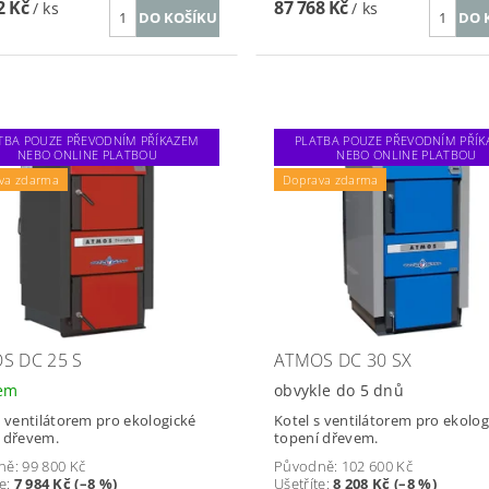
2 Kč
87 768 Kč
/ ks
/ ks
TBA POUZE PŘEVODNÍM PŘÍKAZEM
PLATBA POUZE PŘEVODNÍM PŘÍ
NEBO ONLINE PLATBOU
NEBO ONLINE PLATBOU
va zdarma
Doprava zdarma
S DC 25 S
ATMOS DC 30 SX
dem
obvykle do 5 dnů
s ventilátorem pro ekologické
Kotel s ventilátorem pro ekolog
 dřevem.
topení dřevem.
ně:
99 800 Kč
Původně:
102 600 Kč
te
:
7 984 Kč (–8 %)
Ušetříte
:
8 208 Kč (–8 %)