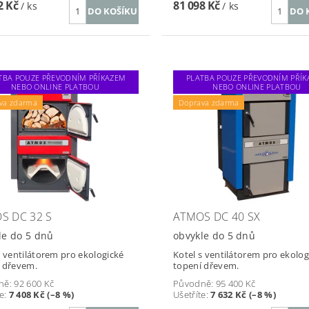
2 Kč
81 098 Kč
/ ks
/ ks
TBA POUZE PŘEVODNÍM PŘÍKAZEM
PLATBA POUZE PŘEVODNÍM PŘÍ
NEBO ONLINE PLATBOU
NEBO ONLINE PLATBOU
va zdarma
Doprava zdarma
S DC 32 S
ATMOS DC 40 SX
le do 5 dnů
obvykle do 5 dnů
s ventilátorem pro ekologické
Kotel s ventilátorem pro ekolog
 dřevem.
topení dřevem.
ně:
92 600 Kč
Původně:
95 400 Kč
te
:
7 408 Kč (–8 %)
Ušetříte
:
7 632 Kč (–8 %)