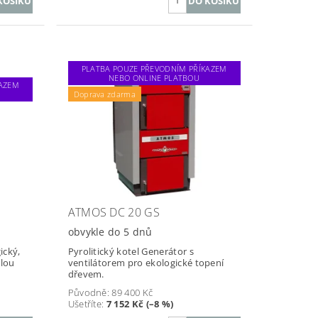
PLATBA POUZE PŘEVODNÍM PŘÍKAZEM
NEBO ONLINE PLATBOU
KAZEM
Doprava zdarma
ATMOS DC 20 GS
obvykle do 5 dnů
ický,
Pyrolitický kotel Generátor s
ělou
ventilátorem pro ekologické topení
dřevem.
Původně:
89 400 Kč
Ušetříte
:
7 152 Kč (–8 %)