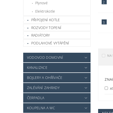
2.
Plynové
Elektrokotle
PŘIPOJENÍ KOTLE
3.
ROZVODY TOPENÍ
RADIÁTORY
PODLAHOVÉ VYTÁPĚNÍ
NA 
VODOVOD DOMOVNÍ
KANALIZACE
BOJLERY A OHŘÍVAČE
ZNA
ZALÉVÁNÍ ZAHRADY
A
ČERPADLA
KOUPELNA A WC