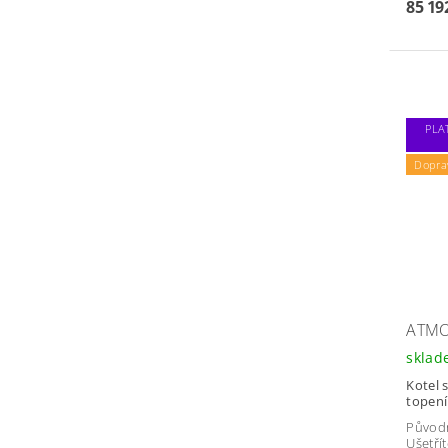
85 19
PLA
Dopra
ATMO
skla
Kotel 
topení
Původ
Ušetří