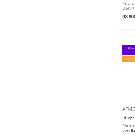
Původ
Ušetří
98 80
PLA
Dopra
ATMO
obvyk
Pyroli
ventil