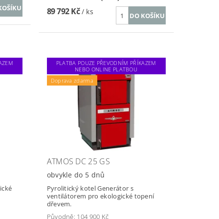
89 792 Kč
/ ks
KAZEM
PLATBA POUZE PŘEVODNÍM PŘÍKAZEM
NEBO ONLINE PLATBOU
Doprava zdarma
ATMOS DC 25 GS
obvykle do 5 dnů
ické
Pyrolitický kotel Generátor s
ventilátorem pro ekologické topení
dřevem.
Původně:
104 900 Kč