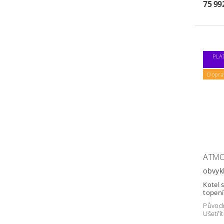
75 99
PLA
Dopra
ATMO
obvyk
Kotel 
topení
Původ
Ušetří