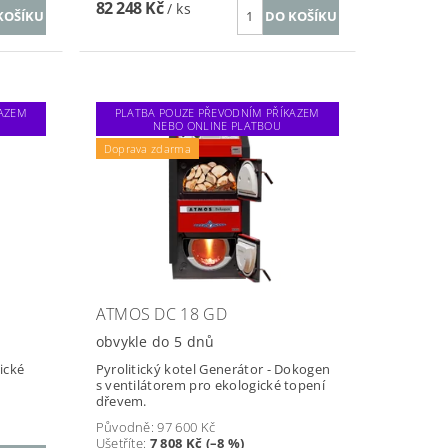
82 248 Kč
/ ks
KAZEM
PLATBA POUZE PŘEVODNÍM PŘÍKAZEM
NEBO ONLINE PLATBOU
Doprava zdarma
ATMOS DC 18 GD
obvykle do 5 dnů
ické
Pyrolitický kotel Generátor - Dokogen
s ventilátorem pro ekologické topení
dřevem.
Původně:
97 600 Kč
Ušetříte
:
7 808 Kč (–8 %)