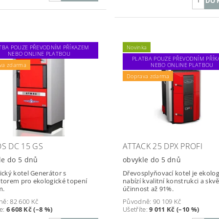
TBA POUZE PŘEVODNÍM PŘÍKAZEM
Novinka
NEBO ONLINE PLATBOU
PLATBA POUZE PŘEVODNÍM PŘÍ
va zdarma
NEBO ONLINE PLATBOU
Doprava zdarma
S DC 15 GS
ATTACK 25 DPX PROFI
le do 5 dnů
obvykle do 5 dnů
tický kotel Generátor s
Dřevosplyňovací kotel je ekolog
átorem pro ekologické topení
nabízí kvalitní konstrukci a skv
m.
účinnost až 91%.
ně:
82 600 Kč
Původně:
90 109 Kč
te
:
6 608 Kč (–8 %)
Ušetříte
:
9 011 Kč (–10 %)