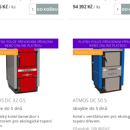
6 Kč
94 392 Kč
/ ks
/ ks
TBA POUZE PŘEVODNÍM PŘÍKAZEM
PLATBA POUZE PŘEVODNÍM PŘÍ
NEBO ONLINE PLATBOU
NEBO ONLINE PLATBOU
va zdarma
Doprava zdarma
S DC 32 GS
ATMOS DC 50 S
le do 5 dnů
obvykle do 5 dnů
tický kotel Generátor s
Kotel s ventilátorem pro ekolog
átorem pro ekologické topení
topení dřevem.
m.
Původně:
109 800 Kč