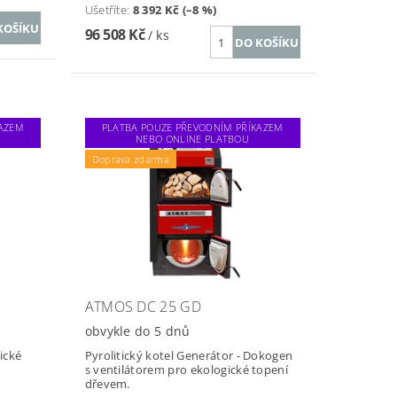
Ušetříte
:
8 392 Kč (–8 %)
96 508 Kč
/ ks
KAZEM
PLATBA POUZE PŘEVODNÍM PŘÍKAZEM
NEBO ONLINE PLATBOU
Doprava zdarma
ATMOS DC 25 GD
obvykle do 5 dnů
ické
Pyrolitický kotel Generátor - Dokogen
s ventilátorem pro ekologické topení
dřevem.