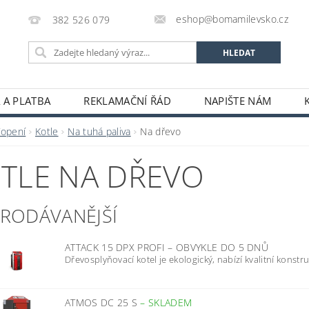
eshop@bomamilevsko.cz
382 526 079
 A PLATBA
REKLAMAČNÍ ŘÁD
NAPIŠTE NÁM
Topení
Kotle
Na tuhá paliva
Na dřevo
TLE NA DŘEVO
PRODÁVANĚJŠÍ
ATTACK 15 DPX PROFI
–
OBVYKLE DO 5 DNŮ
Dřevosplyňovací kotel je ekologický, nabízí kvalitní konstruk
ATMOS DC 25 S
–
SKLADEM