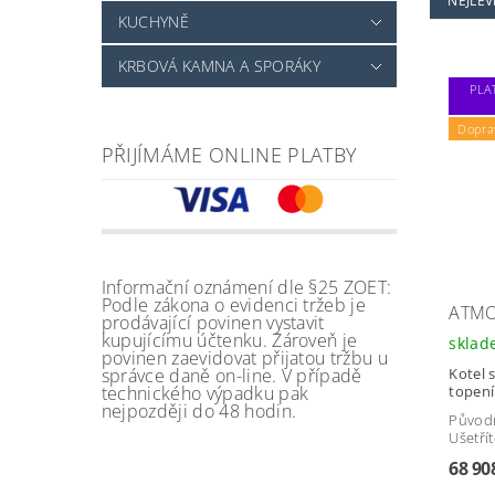
NEJLEV
KUCHYNĚ
KRBOVÁ KAMNA A SPORÁKY
PLA
Dopra
PŘIJÍMÁME ONLINE PLATBY
Informační oznámení dle §25 ZOET:
Podle zákona o evidenci tržeb je
ATMO
prodávající povinen vystavit
kupujícímu účtenku. Zároveň je
skla
povinen zaevidovat přijatou tržbu u
správce daně on-line. V případě
Kotel 
technického výpadku pak
topení
nejpozději do 48 hodin.
Původ
Ušetří
68 90