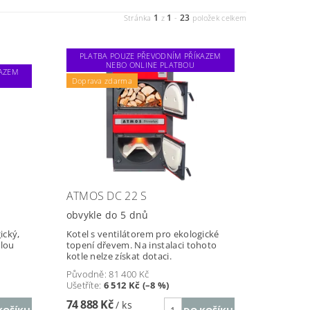
1
1
23
Stránka
z
-
položek celkem
PLATBA POUZE PŘEVODNÍM PŘÍKAZEM
NEBO ONLINE PLATBOU
KAZEM
Doprava zdarma
ATMOS DC 22 S
obvykle do 5 dnů
ický,
Kotel s ventilátorem pro ekologické
ělou
topení dřevem. Na instalaci tohoto
kotle nelze získat dotaci.
Původně:
81 400 Kč
Ušetříte
:
6 512 Kč (–8 %)
74 888 Kč
/ ks