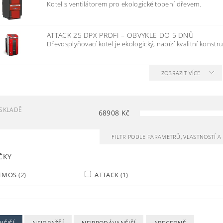
Kotel s ventilátorem pro ekologické topení dřevem.
ATTACK 25 DPX PROFI
–
OBVYKLE DO 5 DNŮ
Dřevosplyňovací kotel je ekologický, nabízí kvalitní konstruk
ZOBRAZIT VÍCE
SKLADĚ
68908
Kč
FILTR PODLE PARAMETRŮ, VLASTNOSTÍ 
ČKY
TMOS
(2)
ATTACK
(1)