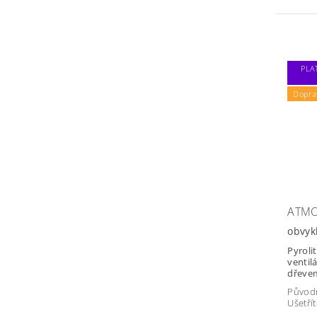
PLA
Dopra
ATMO
obvyk
Pyroli
ventil
dřeve
Původ
Ušetří