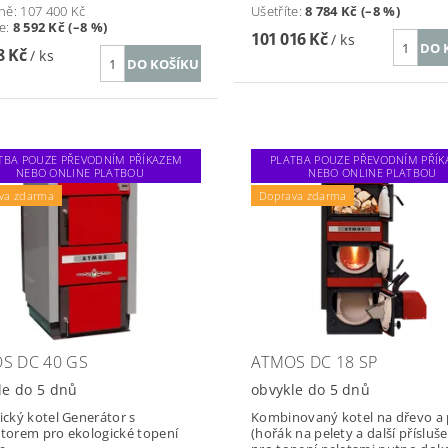
ně:
107 400 Kč
Ušetříte
:
8 784 Kč (–8 %)
te
:
8 592 Kč (–8 %)
101 016 Kč
/ ks
8 Kč
/ ks
TBA POUZE PŘEVODNÍM PŘÍKAZEM
PLATBA POUZE PŘEVODNÍM PŘÍ
NEBO ONLINE PLATBOU
NEBO ONLINE PLATBOU
va zdarma
Doprava zdarma
S DC 40 GS
ATMOS DC 18 SP
le do 5 dnů
obvykle do 5 dnů
tický kotel Generátor s
Kombinovaný kotel na dřevo a 
átorem pro ekologické topení
(hořák na pelety a další přísluš