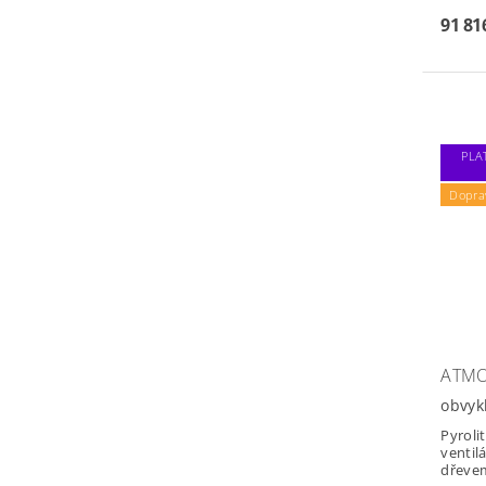
91 81
PLA
Dopra
ATMO
obvyk
Pyroli
ventil
dřeve