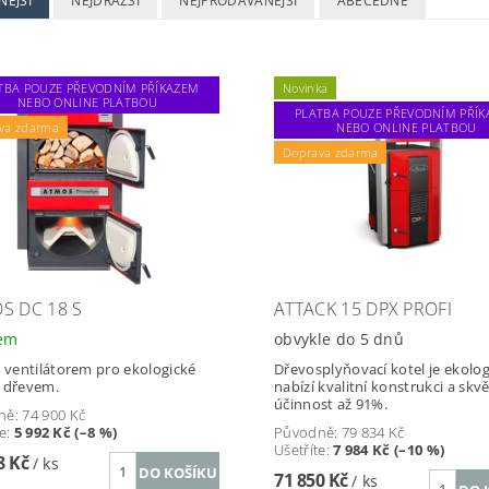
NĚJŠÍ
NEJDRAŽŠÍ
NEJPRODÁVANĚJŠÍ
ABECEDNĚ
TBA POUZE PŘEVODNÍM PŘÍKAZEM
Novinka
NEBO ONLINE PLATBOU
PLATBA POUZE PŘEVODNÍM PŘÍ
va zdarma
NEBO ONLINE PLATBOU
Doprava zdarma
S DC 18 S
ATTACK 15 DPX PROFI
dem
obvykle do 5 dnů
s ventilátorem pro ekologické
Dřevosplyňovací kotel je ekolog
 dřevem.
nabízí kvalitní konstrukci a skv
účinnost až 91%.
ně:
74 900 Kč
te
:
5 992 Kč (–8 %)
Původně:
79 834 Kč
Ušetříte
:
7 984 Kč (–10 %)
8 Kč
/ ks
71 850 Kč
/ ks