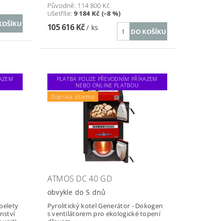
Původně:
114 800 Kč
Ušetříte
:
9 184 Kč (–8 %)
105 616 Kč
/ ks
KAZEM
PLATBA POUZE PŘEVODNÍM PŘÍKAZEM
NEBO ONLINE PLATBOU
Doprava zdarma
ATMOS DC 40 GD
obvykle do 5 dnů
pelety
Pyrolitický kotel Generátor - Dokogen
enství
s ventilátorem pro ekologické topení