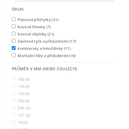
DRUH
Plastové příchytky
(21)
Kovové třmeny
(7)
Kovové objímky
(21)
Závitové tyče a příslušenství
(17)
kombivruty a hmoždinky
(11)
Montážní lišty a příslušenství
(6)
PRŮMĚR V MM (NEBO COULECH)
100
(0)
110
(0)
125
(0)
160
(0)
3/8"
(0)
1/2"
(0)
10
(0)