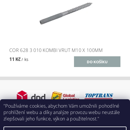
COR 628 3 010 KOMBI VRUT M10 X 100MM
11 Kč
/ ks
"Používáme cookies, abychom Vám umožnili pohodlné
prohlížení webu a díky analýze provozu webu neustále
zlepšovali jeho funkce, výkon a použitelnost."