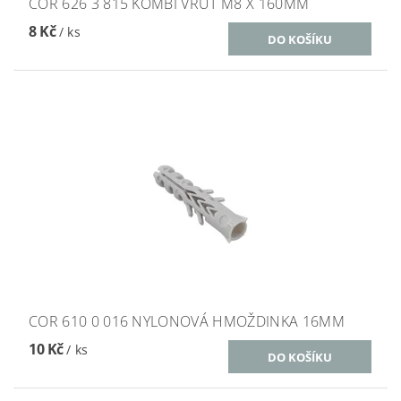
COR 626 3 815 KOMBI VRUT M8 X 160MM
8 Kč
/ ks
COR 610 0 016 NYLONOVÁ HMOŽDINKA 16MM
10 Kč
/ ks