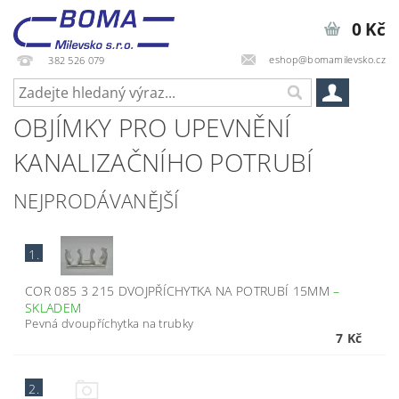
0 Kč
eshop@bomamilevsko.cz
382 526 079
OBJÍMKY PRO UPEVNĚNÍ
KANALIZAČNÍHO POTRUBÍ
NEJPRODÁVANĚJŠÍ
1.
COR 085 3 215 DVOJPŘÍCHYTKA NA POTRUBÍ 15MM
–
SKLADEM
Pevná dvoupříchytka na trubky
7 Kč
2.