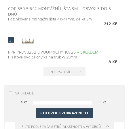
COR 650 5 642 MONTÁŽNÍ LIŠTA 3M
–
OBVYKLE DO 5
DNŮ
Pozinkovaná montážní lišta 41x41mm, délka 3m.
212 Kč
3.
PPR PRDV0252 DVOUPŘÍCHYTKA 25
–
SKLADEM
Plastová dvojpříchytka na trubky 25mm
8 Kč
ZOBRAZIT VÍCE
NA SKLADĚ
3
Kč
11
Kč
POLOŽEK K ZOBRAZENÍ:
11
FILTR PODLE PARAMETRŮ, VLASTNOSTÍ A VÝROBCŮ