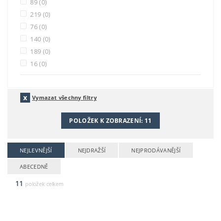
89
(0)
219
(0)
76
(0)
140
(0)
189
(0)
16
(0)
Vymazat všechny filtry
POLOŽEK K ZOBRAZENÍ:
11
NEJLEVNĚJŠÍ
NEJDRAŽŠÍ
NEJPRODÁVANĚJŠÍ
ABECEDNĚ
11
položek celkem