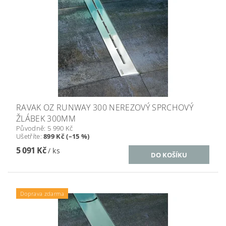
RAVAK OZ RUNWAY 300 NEREZOVÝ SPRCHOVÝ
ŽLÁBEK 300MM
Původně:
5 990 Kč
Ušetříte
:
899 Kč (–15 %)
5 091 Kč
/ ks
Doprava zdarma