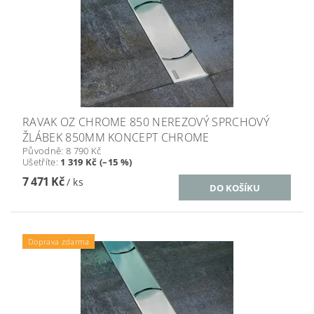
RAVAK OZ CHROME 850 NEREZOVÝ SPRCHOVÝ
ŽLÁBEK 850MM KONCEPT CHROME
Původně:
8 790 Kč
Ušetříte
:
1 319 Kč (–15 %)
7 471 Kč
/ ks
Doprava zdarma