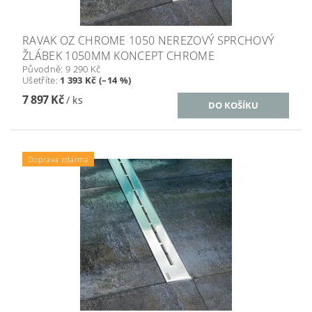
RAVAK OZ CHROME 1050 NEREZOVÝ SPRCHOVÝ
ŽLÁBEK 1050MM KONCEPT CHROME
Původně:
9 290 Kč
Ušetříte
:
1 393 Kč (–14 %)
7 897 Kč
/ ks
Doprava zdarma