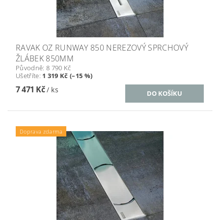
RAVAK OZ RUNWAY 850 NEREZOVÝ SPRCHOVÝ
ŽLÁBEK 850MM
Původně:
8 790 Kč
Ušetříte
:
1 319 Kč (–15 %)
7 471 Kč
/ ks
Doprava zdarma