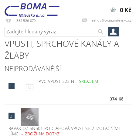
0 Kč
eshop@bomamilevsko.cz
382 526 079
VPUSTI, SPRCHOVÉ KANÁLY A
ŽLABY
NEJPRODÁVANĚJŠÍ
PVC VPUST 323 N
–
SKLADEM
1.
374 Kč
2.
RAVAK OZ SN501 PODLAHOVÁ VPUST SE 2 IZOLAČNÍMI
LÍMCI
–
ZBOŽÍ NA DOTAZ