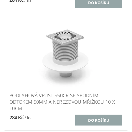
284 Kč
/ ks
PODLAHOVÁ VPUST S50CR SE SPODNÍM
ODTOKEM 50MM A NEREZOVOU MŘÍŽKOU 10 X
10CM
284 Kč
/ ks