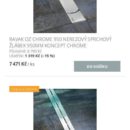
RAVAK OZ CHROME 950 NEREZOVÝ SPRCHOVÝ
ŽLÁBEK 950MM KONCEPT CHROME
Původně:
8 790 Kč
Ušetříte
:
1 319 Kč (–15 %)
7 471 Kč
/ ks
Doprava zdarma