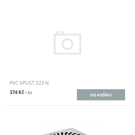
PVC VPUST 323 N
374 Kč
/ ks