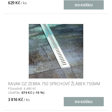
629 Kč
/ ks
RAVAK OZ ZEBRA 750 SPRCHOVÝ ŽLÁBEK 750MM
Původně:
4 490 Kč
Ušetříte
:
674 Kč (–15 %)
3 816 Kč
/ ks