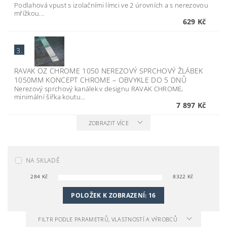
Podlahová vpust s izolačními límci ve 2 úrovních a s nerezovou
mřížkou...
629 Kč
3.
RAVAK OZ CHROME 1050 NEREZOVÝ SPRCHOVÝ ŽLÁBEK
1050MM KONCEPT CHROME
–
OBVYKLE DO 5 DNŮ
Nerezový sprchový kanálek v designu RAVAK CHROME,
minimální šířka koutu...
7 897 Kč
ZOBRAZIT VÍCE
NA SKLADĚ
284
Kč
8322
Kč
POLOŽEK K ZOBRAZENÍ:
16
FILTR PODLE PARAMETRŮ, VLASTNOSTÍ A VÝROBCŮ