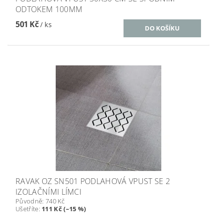
ODTOKEM 100MM
501 Kč
/ ks
RAVAK OZ SN501 PODLAHOVÁ VPUST SE 2
IZOLAČNÍMI LÍMCI
Původně:
740 Kč
Ušetříte
:
111 Kč (–15 %)