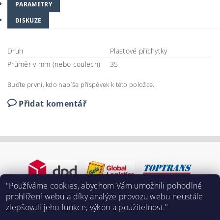
PARAMETRY
DISKUZE
Druh
Plastové příchytky
Průměr v mm (nebo coulech)
35
Buďte první, kdo napíše příspěvek k této položce.
Přidat komentář
"Používáme cookies, abychom Vám umožnili pohodlné
prohlížení webu a díky analýze provozu webu neustále
zlepšovali jeho funkce, výkon a použitelnost."