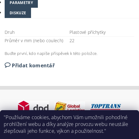
PARAMETRY
DISKUZE
Druh
Plastové příchytky
Průměr v mm (nebo coulech)
22
Buďte první, kdo napíše příspěvek k této položce.
Přidat komentář
"Používáme cookies, abychom Vám umožnili pohodlné
prohlížení webu a díky analýze provozu webu neustále
zlepšovali jeho funkce, výkon a použitelnost."