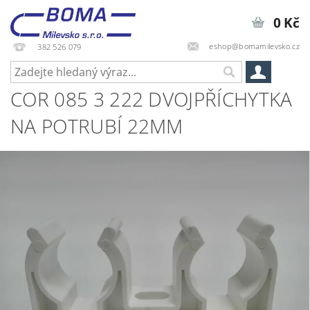
0 Kč
eshop@bomamilevsko.cz
382 526 079
COR 085 3 222 DVOJPŘÍCHYTKA
NA POTRUBÍ 22MM