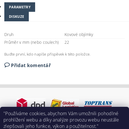
PARAMETRY
DISKUZE
Druh
Kovové objímky
Průměr v mm (nebo coulech)
22
Buďte první, kdo napíše příspěvek k této položce.
Přidat komentář
"Používáme cookies, abychom Vám umožnili pohodlné
prohlížení webu a díky analýze provozu webu neustále
zlepšovali jeho funkce, výkon a použitelnost."