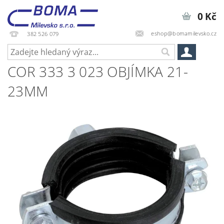
0 Kč
eshop@bomamilevsko.cz
382 526 079
COR 333 3 023 OBJÍMKA 21-
23MM