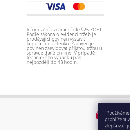
Informační oznámení dle §25 ZOET:
Podle zákona o evidenci tržeb je
prodávající povinen vystavit
kupujícímu účtenku. Zároveň je
povinen zaevidovat přijatou tržbu u
správce daně on-line. V případě
technického výpadku pak
nejpozději do 48 hodin.
"Používáme
prohlížení 
zlepšovali j