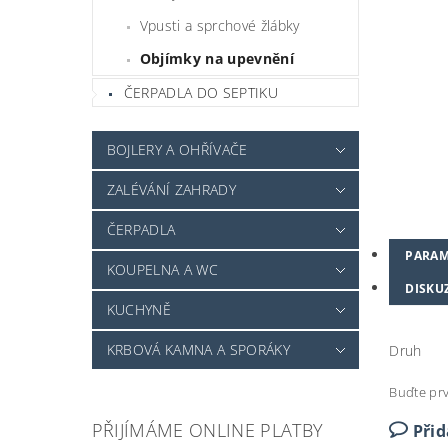
Vpusti a sprchové žlábky
Objímky na upevnění
ČERPADLA DO SEPTIKU
BOJLERY A OHŘÍVAČE
ZALÉVÁNÍ ZAHRADY
ČERPADLA
PARAM
KOUPELNA A WC
DISKU
KUCHYNĚ
KRBOVÁ KAMNA A SPORÁKY
Druh
Buďte prv
PŘIJÍMÁME ONLINE PLATBY
Při