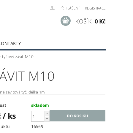
|
PŘIHLÁŠENÍ
REGISTRACE
KOŠÍK:
0 Kč
KONTAKTY
 tyčový závit M10
ÁVIT M10
ná závitová tyč, délka 1m
ost
skladem
č
/ ks
duktu
16569