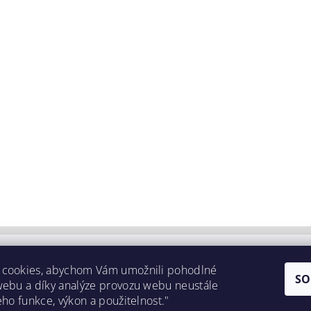
 cookies, abychom Vám umožnili pohodlné
SO
webu a díky analýze provozu webu neustále
eho funkce, výkon a použitelnost."