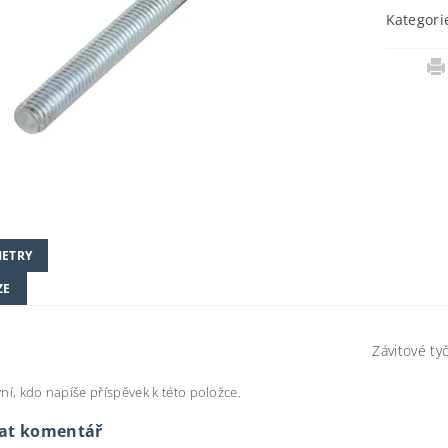
Kategori
ETRY
ZE
Závitové ty
ní, kdo napíše příspěvek k této položce.
dat komentář