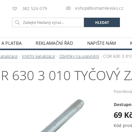
eshop@bomamilevsko.cz
382 526 079
 A PLATBA
REKLAMAČNÍ ŘÁD
NAPIŠTE NÁM
Kanalizace
Vnitřní kanalizace
Objímky na upevnění
COR 630 3 010
R 630 3 010 TYČOVÝ Z
Pozinkova
Dostupn
69 K
Kód pro