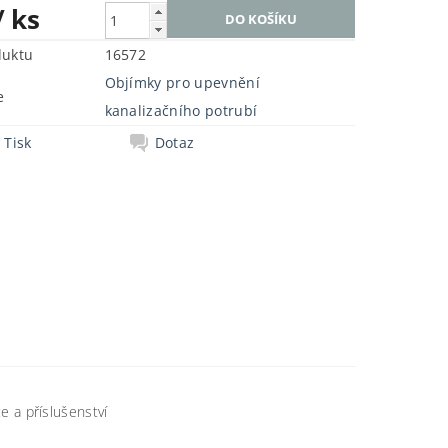
/ ks
duktu
16572
Objímky pro upevnění
e
kanalizačního potrubí
Tisk
Dotaz
če a příslušenství