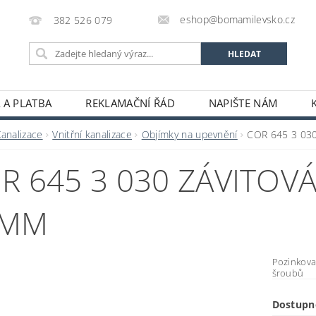
eshop@bomamilevsko.cz
382 526 079
 A PLATBA
REKLAMAČNÍ ŘÁD
NAPIŠTE NÁM
Kanalizace
Vnitřní kanalizace
Objímky na upevnění
COR 645 3 030
R 645 3 030 ZÁVITOVÁ
0MM
Pozinkovan
šroubů
Dostupn