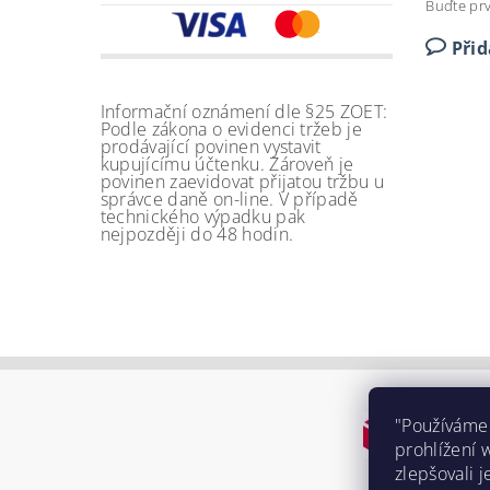
Buďte prv
Při
Informační oznámení dle §25 ZOET:
Podle zákona o evidenci tržeb je
prodávající povinen vystavit
kupujícímu účtenku. Zároveň je
povinen zaevidovat přijatou tržbu u
správce daně on-line. V případě
technického výpadku pak
nejpozději do 48 hodin.
"Používáme
prohlížení 
zlepšovali j