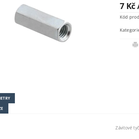
7 Kč
Kód pro
Kategori
ETRY
ZE
Závitové ty