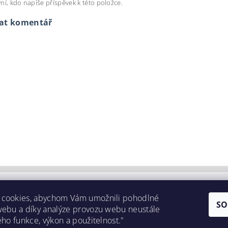
ní, kdo napíše příspěvek k této položce.
dat komentář
 cookies, abychom Vám umožnili pohodlné
SO
webu a díky analýze provozu webu neustále
eho funkce, výkon a použitelnost."