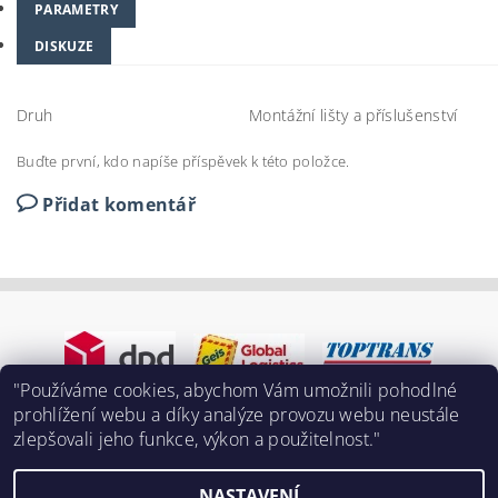
PARAMETRY
DISKUZE
Druh
Montážní lišty a příslušenství
Buďte první, kdo napíše příspěvek k této položce.
Přidat komentář
"Používáme cookies, abychom Vám umožnili pohodlné
prohlížení webu a díky analýze provozu webu neustále
zlepšovali jeho funkce, výkon a použitelnost."
NASTAVENÍ